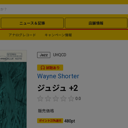
ニュース＆記事
店舗情報
アナログレコード
キャンペーン情報
UHQCD
Jazz
試聴あり
Wayne Shorter
ジュジュ +2
0.0
販売価格
480pt
ポイント20%還元