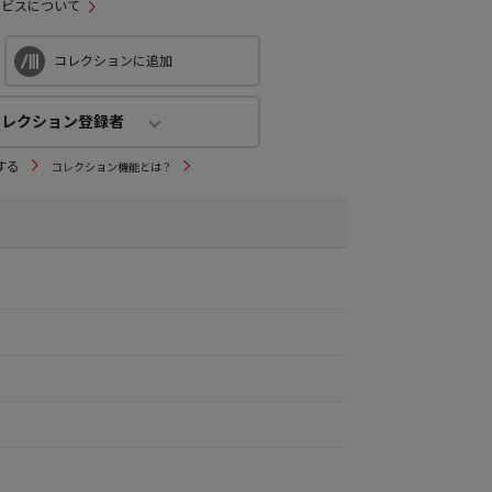
ービスについて
コレクションに追加
コレクション登録者
コレクション登録者
する
コレクション機能とは？
3
人
(公開：
2人
)