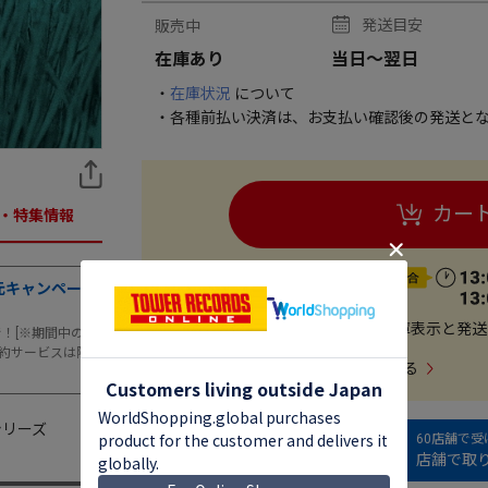
発送目安
販売中
在庫あり
当日～翌日
・
在庫状況
について
・各種前払い決済は、お支払い確認後の発送とな
カー
・特集情報
元キャンペー
在庫表示と発送
まで！[※期間中の
約サービスは除
この商品を出品する
質シリーズ
60店舗で
店舗で取り