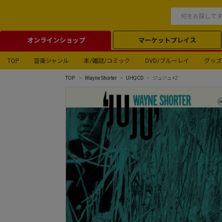
オンラインショップ
マーケットプレイス
TOP
音楽ジャンル
本/雑誌/コミック
DVD/ブルーレイ
グッズ
TOP
Wayne Shorter
UHQCD
ジュジュ +2