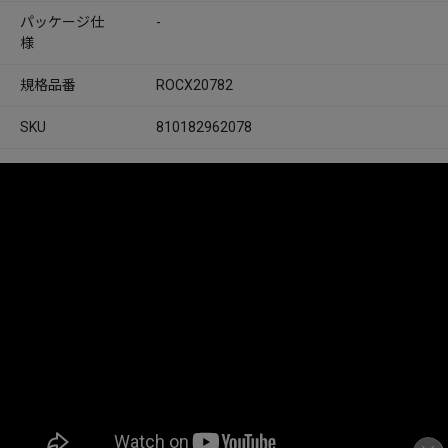
パッケージ仕
-
様
規格品番
ROCX20782
SKU
810182962078