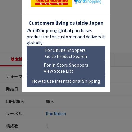
基本情報
収録内容
商品説明
フォーマット
CDアルバム
発売日
2025年08月31日
国内/輸入
輸入
レーベル
Roc Nation
構成数
1