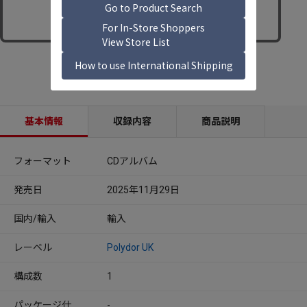
基本情報
収録内容
商品説明
フォーマット
CDアルバム
発売日
2025年11月29日
国内/輸入
輸入
レーベル
Polydor UK
構成数
1
パッケージ仕
-