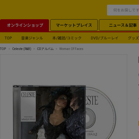
オンラインショップ
マーケットプレイス
ニュース＆記事
TOP
音楽ジャンル
本/雑誌/コミック
DVD/ブルーレイ
グッズ
TOP
Celeste (R&B)
CDアルバム
Woman Of Faces