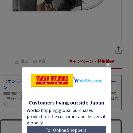
購入上の注意
キャンペーン・特集情報
〈オンライン＆マケプレ〉全品20％ポイント還元キャンペー
ン
開催期間：2026年8月6日(木)0:00～8月9日(日)23:59まで！[※期間中の
ご予約・お取り寄せ・ご注文が対象 ※店舗取置・店舗予約サービスは除
く]