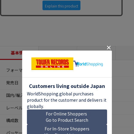
基本情報
収録内容
商品説明
フォーマット
CDアルバム
発売日
2026年01月30日
国内/輸入
輸入
レーベル
Marshall Records
構成数
1
パッケージ仕
-