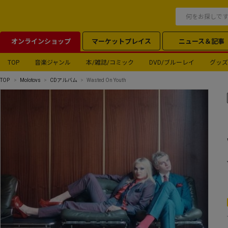
オンラインショップ
マーケットプレイス
ニュース＆記事
TOP
音楽ジャンル
本/雑誌/コミック
DVD/ブルーレイ
グッズ
TOP
Molotovs
CDアルバム
Wasted On Youth