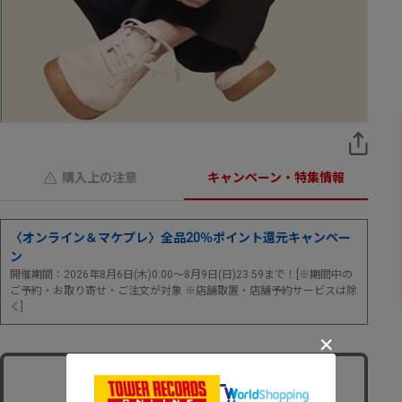
購入上の注意
キャンペーン・特集情報
〈オンライン＆マケプレ〉全品20％ポイント還元キャンペー
ン
開催期間：2026年8月6日(木)0:00～8月9日(日)23:59まで！[※期間中の
ご予約・お取り寄せ・ご注文が対象 ※店舗取置・店舗予約サービスは除
く]