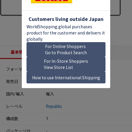
基本情報
収録内容
商品説明
フォーマット
CDアルバム
発売日
2025年09月12日
国内/輸入
輸入
レーベル
Republic
構成数
1
パッケージ仕
-