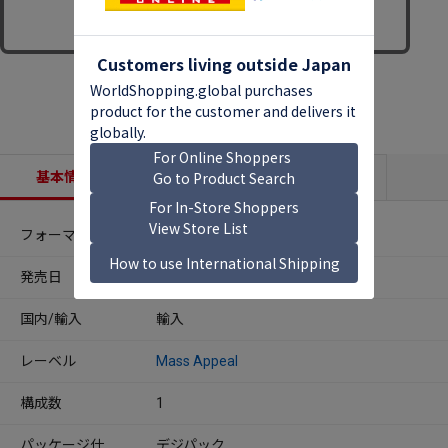
基本情報
収録内容
商品説明
フォーマット
CDアルバム
発売日
2025年12月19日
国内/輸入
輸入
レーベル
Mass Appeal
構成数
1
パッケージ仕
デジパック