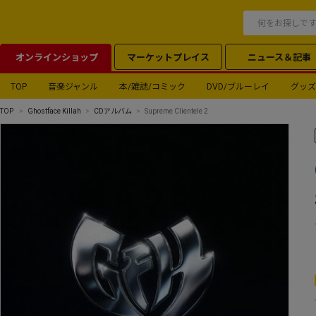
オンラインショップ
マーケットプレイス
ニュース＆記事
TOP
音楽ジャンル
本/雑誌/コミック
DVD/ブルーレイ
グッズ
TOP
Ghostface Killah
CDアルバム
Supreme Clientele 2