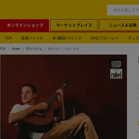
オンラインショップ
マーケットプレイス
ニュース＆記事
TOP
音楽ジャンル
本/雑誌/コミック
DVD/ブルーレイ
グッズ
TOP
Rubel
CDアルバム
我々はどこへ行くのか