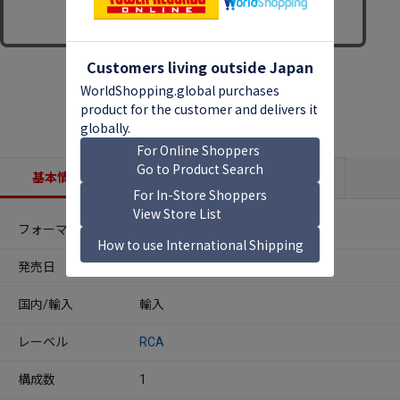
基本情報
収録内容
商品説明
フォーマット
CDアルバム
発売日
2025年10月17日
国内/輸入
輸入
レーベル
RCA
構成数
1