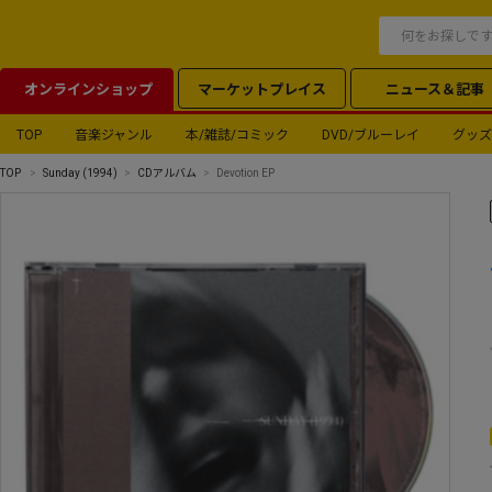
オンラインショップ
マーケットプレイス
ニュース＆記事
TOP
音楽ジャンル
本/雑誌/コミック
DVD/ブルーレイ
グッズ
TOP
Sunday (1994)
CDアルバム
Devotion EP