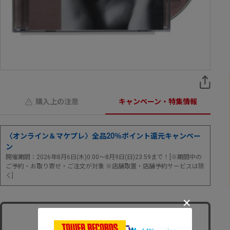
購入上の注意
キャンペーン・特集情報
〈オンライン＆マケプレ〉全品20％ポイント還元キャンペー
ン
開催期間：2026年8月6日(木)0:00～8月9日(日)23:59まで！[※期間中の
ご予約・お取り寄せ・ご注文が対象 ※店舗取置・店舗予約サービスは除
く]