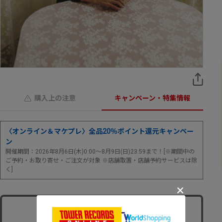
購入上の注意
キャンペーン・特集情報
〈オンライン＆マケプレ〉全品20％ポイント還元キャンペー
ン
開催期間：2026年8月6日(木)0:00～8月9日(日)23:59まで！[※期間中の
ご予約・お取り寄せ・ご注文が対象 ※店舗取置・店舗予約サービスは除
く]