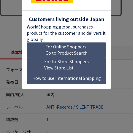
基本情報
収録内容
商品説明
フォーマット
CDアルバム
発売日
2025年11月07日
国内/輸入
国内
レーベル
ANTI-Records / SILENT TRADE
構成数
1
パッケージ仕
-