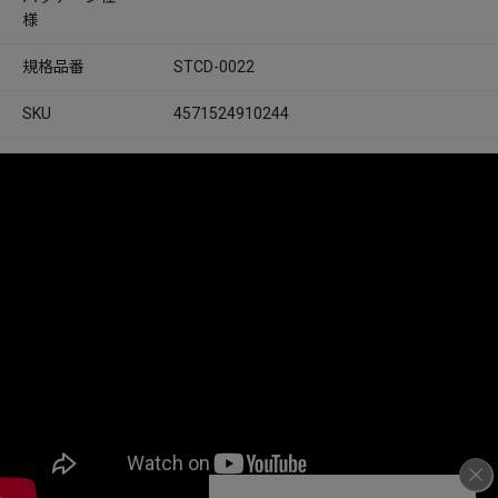
様
規格品番
STCD-0022
SKU
4571524910244