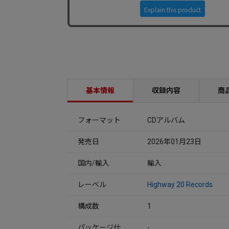
基本情報
収録内容
商
フォーマット
CDアルバム
発売日
2026年01月23日
国内/輸入
輸入
レーベル
Highway 20 Records
構成数
1
パッケージ仕
-