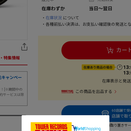
在庫わずか
当日～翌日
・
在庫状況
について
・各種前払い決済は、お支払い確認後の発送とな
カー
・特集情報
元キャンペー
在庫表示と発送
まで！[※期間中の
この商品を出品する
約サービスは除
60店舗で
店舗で取り
店舗取り置きサ