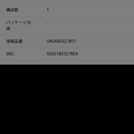
構成数
1
パッケージ仕
-
様
規格品番
UNUK80327801
SKU
5060180327804