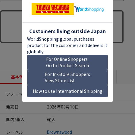
基本情報
収録内容
商品説明
フォーマット
LPレコード
発売日
2026年03月10日
国内/輸入
輸入
レーベル
Brownswood