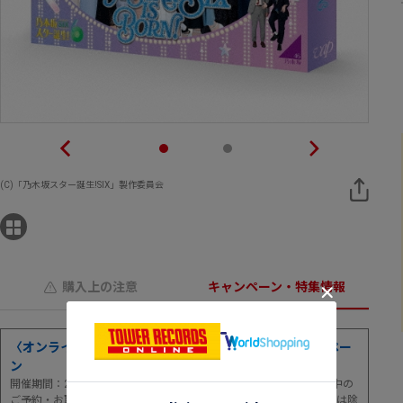
(C)「乃木坂スター誕生!SIX」製作委員会
購入上の注意
キャンペーン・特集情報
〈オンライン＆マケプレ〉全品20％ポイント還元キャンペー
ン
開催期間：2026年8月6日(木)0:00～8月9日(日)23:59まで！[※期間中の
ご予約・お取り寄せ・ご注文が対象 ※店舗取置・店舗予約サービスは除