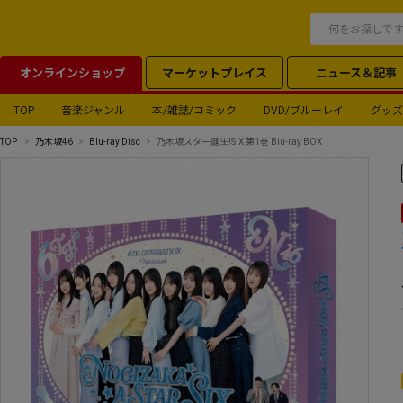
オンラインショップ
マーケットプレイス
ニュース＆記事
TOP
音楽ジャンル
本/雑誌/コミック
DVD/ブルーレイ
グッズ
TOP
乃木坂46
Blu-ray Disc
乃木坂スター誕生!SIX 第1巻 Blu-ray BOX