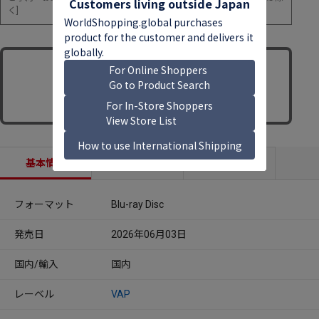
く]
基本情報
収録内容
商品説明
フォーマット
Blu-ray Disc
発売日
2026年06月03日
国内/輸入
国内
レーベル
VAP