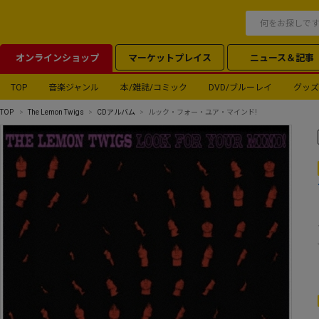
オンラインショップ
マーケットプレイス
ニュース＆記事
TOP
音楽ジャンル
本/雑誌/コミック
DVD/ブルーレイ
グッズ
TOP
The Lemon Twigs
CDアルバム
ルック・フォー・ユア・マインド!