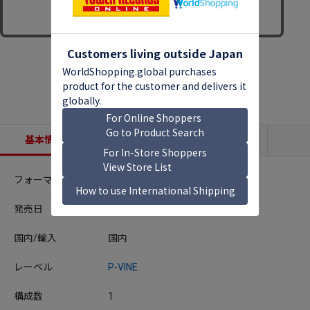
基本情報
収録内容
商品説明
フォーマット
CDアルバム
発売日
2026年05月08日
国内/輸入
国内
レーベル
P-VINE
構成数
1