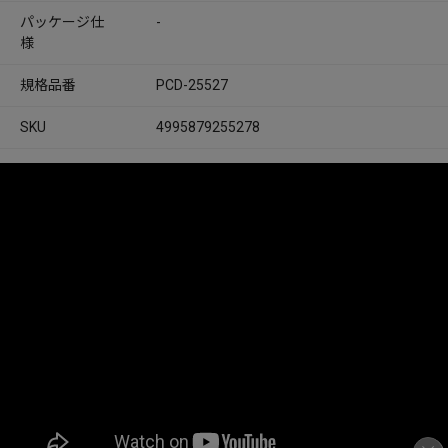
パッケージ仕
-
様
規格品番
PCD-25527
SKU
4995879255278