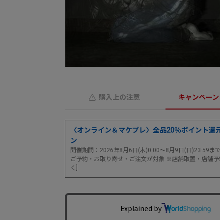
購入上の注意
キャンペーン
〈オンライン＆マケプレ〉全品20％ポイント還
ン
開催期間：2026年8月6日(木)0:00～8月9日(日)23:59
ご予約・お取り寄せ・ご注文が対象 ※店舗取置・店舗予
く]