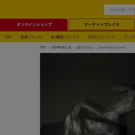
オンラインショップ
マーケットプレイス
TOP
音楽ジャンル
本/雑誌/コミック
DVD/ブルーレイ
グッズ
TOP
SOFIA ISELLA
CDアルバム
Something Is A Shell .