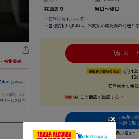
在庫あり
当日～翌日
・
在庫状況
について
・各種前払い決済は、お支払い確認後の発送とな
カー
・特集情報
元キャンペー
在庫表示と発送
まで！[※期間中の
この商品を出品する
約サービスは除
60店舗で
店舗で取り
店舗取り置きサ