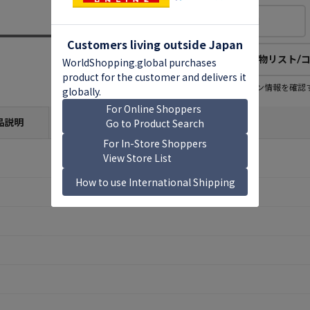
欲しい物リストに追加
欲しい物リスト/
欲しい物リスト登録者
この商品のコレクション情報を確認
11
人
(公開：
1人
)
品説明