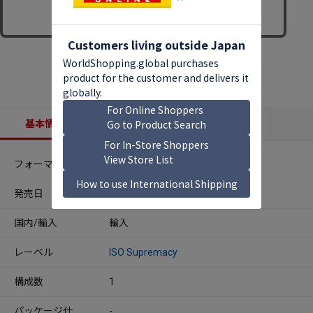
基本情報
収録内容
商品説明
フォーマット
CDアルバム
発売日
2026年04月03日
国内/輸入
輸入
レーベル
ISO Supremacy
構成数
1
パッケージ仕
-