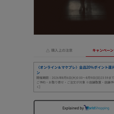
購入上の注意
キャンペーン
〈オンライン＆マケプレ〉全品20％ポイント還
ン
開催期間：2026年8月6日(木)0:00～8月9日(日)23:59
ご予約・お取り寄せ・ご注文が対象 ※店舗取置・店舗予
く]