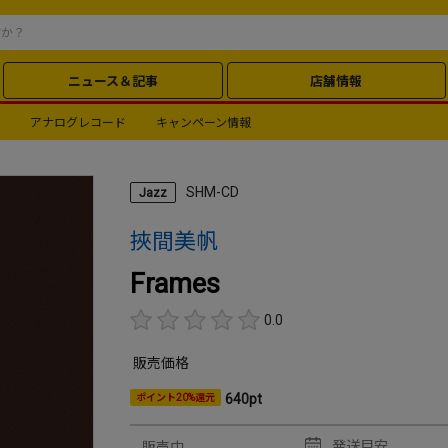
ニュース＆記事
店舗情報
アナログレコード
キャンペーン情報
SHM-CD
Jazz
挾間美帆
Frames
0.0
販売価格
640pt
ポイント20%還元
発送目安
販売中