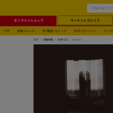
オンラインショップ
マーケットプレイス
TOP
音楽ジャンル
本/雑誌/コミック
DVD/ブルーレイ
グッズ
TOP
挾間美帆
SHM-CD
Frames