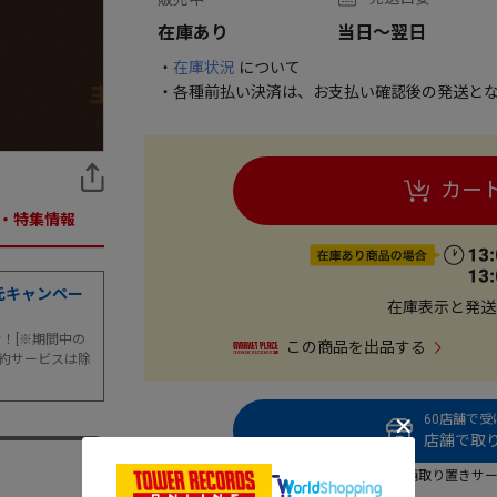
在庫あり
当日～翌日
・
在庫状況
について
・各種前払い決済は、お支払い確認後の発送とな
カー
・特集情報
元キャンペー
在庫表示と発送
まで！[※期間中の
この商品を出品する
約サービスは除
60店舗で
店舗で取り
店舗取り置きサ