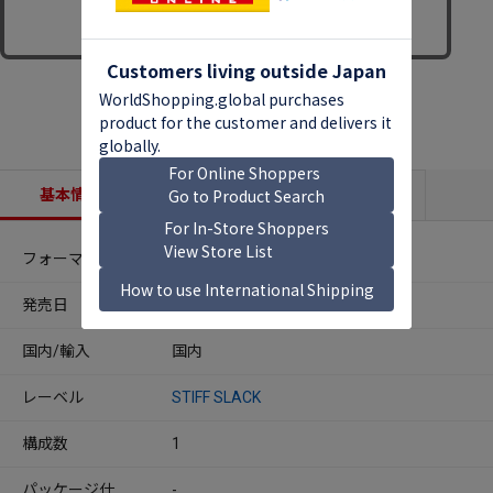
基本情報
収録内容
商品説明
フォーマット
CDアルバム
発売日
2026年05月08日
国内/輸入
国内
レーベル
STIFF SLACK
構成数
1
パッケージ仕
-