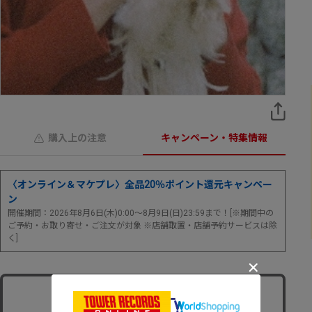
購入上の注意
キャンペーン・特集情報
〈オンライン＆マケプレ〉全品20％ポイント還元キャンペー
ン
開催期間：2026年8月6日(木)0:00～8月9日(日)23:59まで！[※期間中の
ご予約・お取り寄せ・ご注文が対象 ※店舗取置・店舗予約サービスは除
く]