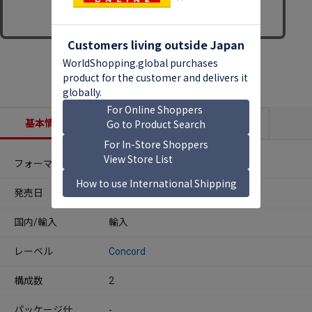
基本情報
収録内容
商品説明
フォーマット
CDアルバム
発売日
2026年06月02日
国内/輸入
輸入
レーベル
Concord
構成数
2
パッケージ仕
-