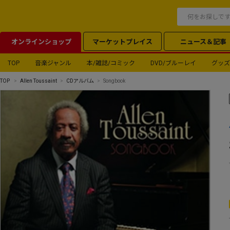
オンラインショップ
マーケットプレイス
ニュース＆記事
TOP
音楽ジャンル
本/雑誌/コミック
DVD/ブルーレイ
グッズ
TOP
Allen Toussaint
CDアルバム
Songbook