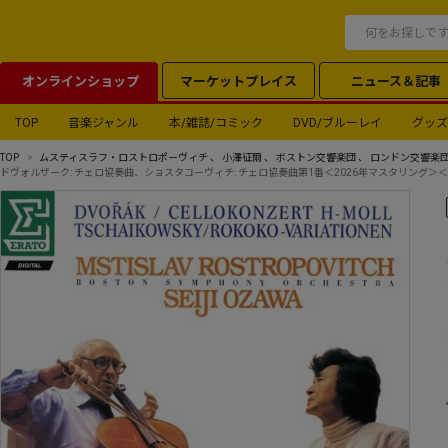
オンラインショップ
マーケットプレイス
ニュース＆記事
TOP
音楽ジャンル
本/雑誌/コミック
DVD/ブルーレイ
グッズ
TOP
ムスティスラフ・ロストロポーヴィチ
、
小澤征爾
、
ボストン交響楽団
、
ロンドン交響楽
ドヴォルザーク: チェロ協奏曲、ショスタコーヴィチ: チェロ協奏曲第1番＜2026年マスタリング＞