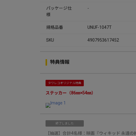
パッケージ仕
-
様
規格品番
UNUF-1047T
SKU
4907953617452
特典情報
タワレコオリジナル特典
ステッカー（86㎜×54㎜）
終了しました
【抽選】合計4名様：映画『ウィキッド 永遠の