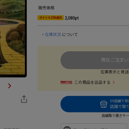
販売価格
2,080pt
ポイント20%還元
・
在庫状況
について
現在ご注文い
在庫表示と発送
この商品を出品する
59店舗で
店舗で取り
店舗取り置きサ