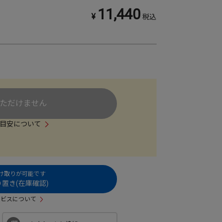
11,440
¥
税込
ただけません
目安について
受け取りが可能です
置き(在庫確認)
ービスについて