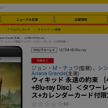
ニュース＆記事
店舗情報
アナログレコード
キャンペーン情報
iana Grande
(主演)
ULTRA HD Blu-ray
ay Disc］＜タワーレコード限定/リップケース+カレンダーカード付限定版＞
ULTRA HD Blu-ray
DVD/ブルーレイ
特典あり
ジョン・M・チュウ
シ
(監督) 、
Ariana Grande
(主演)
ウィキッド 永遠の約束 ［4K Ult
+Blu-ray Disc］＜
ス+カレンダーカード付限
0.0