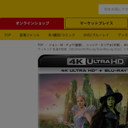
オンラインショップ
マーケットプレイス
TOP
音楽ジャンル
本/雑誌/コミック
DVD/ブルーレイ
グッズ
TOP
ジョン・M・チュウ
(監督) 、
シンシア・エリヴォ
(主演) 、
Ar
ウィキッド 永遠の約束 ［4K Ultra HD Blu-ray Disc+Blu-r