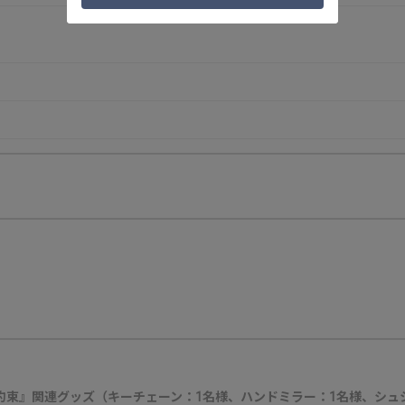
約束』関連グッズ（キーチェーン：1名様、ハンドミラー：1名様、シュ