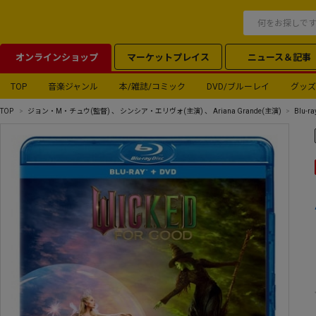
オンラインショップ
マーケットプレイス
ニュース＆記事
TOP
音楽ジャンル
本/雑誌/コミック
DVD/ブルーレイ
グッズ
TOP
ジョン・M・チュウ
(監督) 、
シンシア・エリヴォ
(主演) 、
Ariana Grande
(主演)
Blu-ra