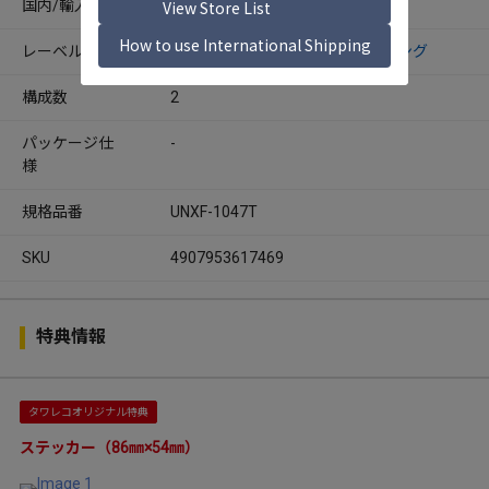
国内/輸入
国内
レーベル
ハピネット・メディアマーケティング
構成数
2
パッケージ仕
-
様
規格品番
UNXF-1047T
SKU
4907953617469
特典情報
タワレコオリジナル特典
ステッカー（86㎜×54㎜）