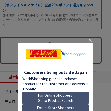
〈オンライン＆マケプレ〉全品20％ポイント還元キャンペー
ン
開催期間：2026年8月6日(木)0:00～8月9日(日)23:59まで！[※期間中の
ご予約・お取り寄せ・ご注文が対象 ※店舗取置・店舗予約サービスは除
く]
基本情報
収録内容
商品説明
フォーマット
Blu-ray Disc
発売日
2026年07月08日