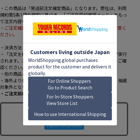
・この商品は「発送前注文確定商品」となります。弊社は、利用
規約第5条1項の規定に基づき、「ご注文受付確認メール」をもっ
て注文内容を承諾し、決済を実施致します。
・ご注文確定後のキャンセルは承っておりませんので、ご留意く
ださい。
・決済方法：クレジットカード(ご本人名義のもの)のみ
・「注文を確定する」ボタンを押下するとその時点で決済が実行
されます。ご注文前にカード情報、カード限度額、住所等をご確
認ください。
・他の商品との同時購入：不可
・海外より代理購入サービスを通じてご注文いただく場合、抽選
対象外となります。
・ご注文前に、必ず[
こちら
]のページをご一読ください。