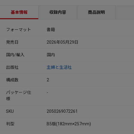
基本情報
収録内容
商品説明
フォーマット
書籍
発売日
2026年05月29日
国内/輸入
国内
出版社
主婦と生活社
構成数
2
パッケージ仕
-
様
SKU
2050269072261
判型
B5版(182mm×257mm)