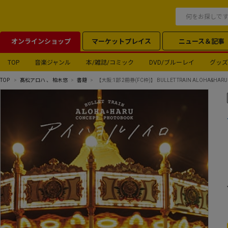
オンラインショップ
マーケットプレイス
ニュース＆記事
TOP
音楽ジャンル
本/雑誌/コミック
DVD/ブルーレイ
グッズ
TOP
髙松アロハ
、
柏木悠
書籍
【大阪:1部 2冊券(FC枠)】 BULLET TRAIN ALOHA