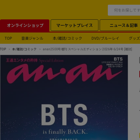
オンラインショップ
マーケットプレイス
ニュース＆記事
TOP
音楽ジャンル
本/雑誌/コミック
DVD/ブルーレイ
グッズ
TOP
本/雑誌/コミック
anan2500号増刊 スペシャルエディション 2026年 6/24号 [雑誌]