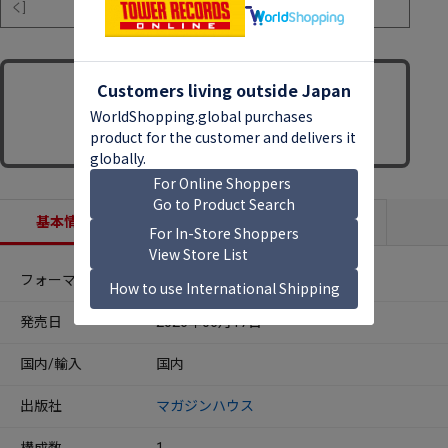
く]
基本情報
収録内容
商品説明
フォーマット
雑誌
発売日
2026年06月17日
国内/輸入
国内
出版社
マガジンハウス
構成数
1