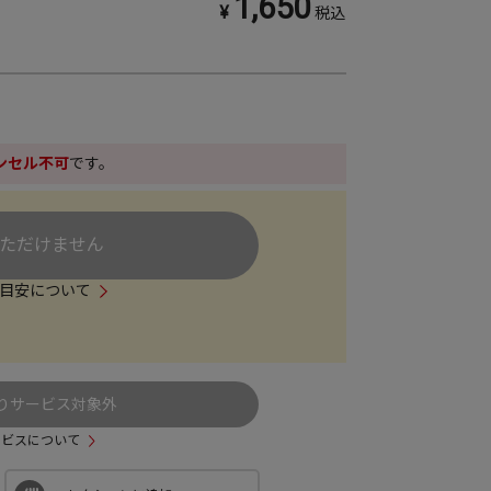
1,650
¥
税込
ンセル不可
です。
ただけません
目安について
りサービス対象外
ービスについて