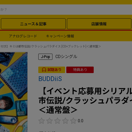
ニュース＆記事
店舗情報
アナログレコード
キャンペーン情報
付き】キミは都市伝説/クラッシュパラダイス [CD+ブックレット]＜通常盤＞
CDシングル
J-Pop
試聴あり
特典あり
BUDDiiS
【イベント応募用シリア
市伝説/クラッシュパラダイ
＜通常盤＞
0.0