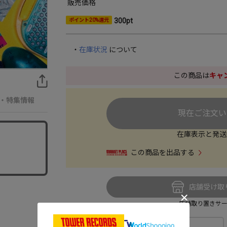
販売価格
300pt
ポイント20%還元
・
在庫状況
について
この商品は
キャ
・特集情報
現在ご注文い
在庫表示と発送
この商品を出品する
店舗受け取
店舗取り置きサ