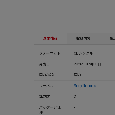
基本情報
収録内容
商
フォーマット
CDシングル
発売日
2026年07月08日
国内/輸入
国内
レーベル
Sony Records
構成数
2
パッケージ仕
-
様