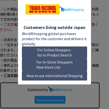
・この商品は「発送前注文確定商品」となります。弊社は、利用
規約第5条1項の規定に基づき、「ご注文受付確認メール」をもっ
て注文内容を承諾し、決済を実施致します。
・ご注文確定後のキャンセルは承っておりませんので、ご留意く
ださい。
・決済方法：クレジットカード(ご本人名義のもの)のみ
・「注文を確定する」ボタンを押下するとその時点で決済が実行
されます。ご注文前にカード情報、カード限度額、住所等をご確
認ください。
・他の商品との同時購入：不可
・海外より代理購入サービスを通じてご注文いただく場合、抽選
対象外となります。
・ご注文前に、必ず[
こちら
]のページをご一読ください。