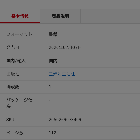
基本情報
商品説明
フォーマット
書籍
発売日
2026年07月07日
国内/輸入
国内
出版社
主婦と生活社
構成数
1
パッケージ仕
-
様
SKU
2050269078409
ページ数
112