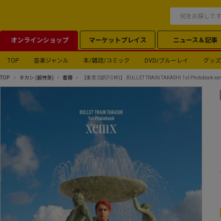
オンラインショップ
マーケットプレイス
ニュース＆記事
TOP
音楽ジャンル
本/雑誌/コミック
DVD/ブルーレイ
グッズ
TOP
タカシ (超特急)
書籍
【東京:3部(FC枠)】 BULLET TRAIN TAKASHI 1st Photobo