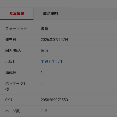
基本情報
商品説明
フォーマット
書籍
発売日
2026年07月07日
国内/輸入
国内
出版社
主婦と生活社
構成数
1
パッケージ仕
-
様
SKU
2050269078553
ページ数
112