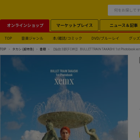
オンラインショップ
マーケットプレイス
ニュース＆記事
TOP
音楽ジャンル
本/雑誌/コミック
DVD/ブルーレイ
グッズ
TOP
タカシ (超特急)
書籍
【仙台:3部(FC枠)】 BULLET TRAIN TAKASHI 1st Photobo