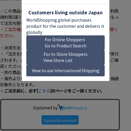
・この商品は「発送前注文確定商品」となります。弊社は、利用
規約第5条1項の規定に基づき、「ご注文受付確認メール」をもっ
て注文内容を承諾し、決済を実施致します。
・ご注文確定後のキャンセルは承っておりませんので、ご留意く
ださい。
・決済方法：クレジットカード(ご本人名義のもの)のみ
・「注文を確定する」ボタンを押下するとその時点で決済が実行
されます。ご注文前にカード情報、カード限度額、住所等をご確
認ください。
・他の商品との同時購入：不可
・海外より代理購入サービスを通じてご注文いただく場合、抽選
対象外となります。
・ご注文前に、必ず[
こちら
]のページをご一読ください。