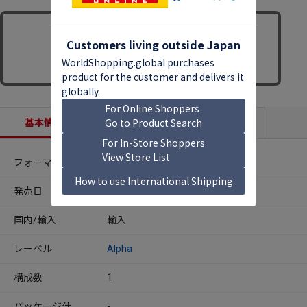
基本情報
収録内容
商品説明
フォーマット
CDアルバム
発売日
2026年08月27日
国内/輸入
輸入
レーベル
Alpha
構成数
1
パッケージ仕
-