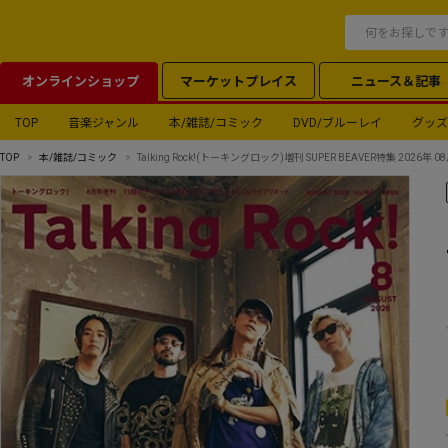
オンラインショップ
マーケットプレイス
ニュース＆記事
TOP
音楽ジャンル
本/雑誌/コミック
DVD/ブルーレイ
グッズ
TOP
本/雑誌/コミック
Talking Rock!(トーキングロック)増刊 SUPER BEAVER特集 2026年 0