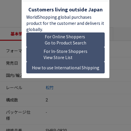
基本情報
収録内容
商品説明
フォーマット
Blu-ray Disc
発売日
2026年10月09日
国内/輸入
国内
レーベル
松竹
構成数
2
パッケージ仕
-
様
規格品番
SHBR-0820