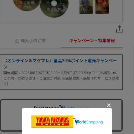
購入上の注意
キャンペーン・特集情報
〈オンライン＆マケプレ〉全品20％ポイント還元キャンペー
ン
開催期間：2026年8月6日(木)0:00～8月9日(日)23:59まで！[※期間中の
ご予約・お取り寄せ・ご注文が対象 ※店舗取置・店舗予約サービスは除
く]