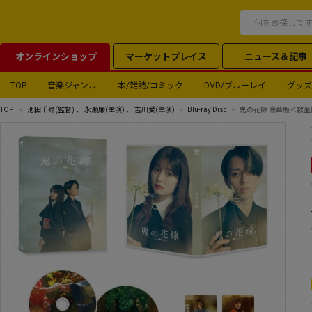
オンラインショップ
マーケットプレイス
ニュース＆記事
TOP
音楽ジャンル
本/雑誌/コミック
DVD/ブルーレイ
グッズ
TOP
池田千尋
(監督) 、
永瀬廉
(主演) 、
吉川愛
(主演)
Blu-ray Disc
鬼の花嫁 豪華版＜数