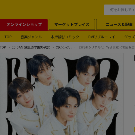
オンラインショップ
マーケットプレイス
ニュース＆記事
TOP
音楽ジャンル
本/雑誌/コミック
DVD/ブルーレイ
グッズ
TOP
EBiDAN (恵比寿学園男子部)
CDシングル
【第3弾シリアル付】Yes! 東京 ＜初回限定 M