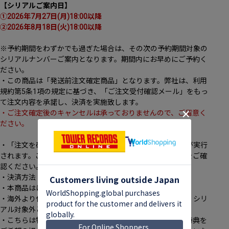
【シリアルご案内日】
①2026年7月27日(月)18:00以降
②2026年8月18日(火)18:00以降
※予約期間をわずかでも過ぎた場合は、その次の予約期間対象の
シリアルナンバーご案内となります。期間内にお早めにご予約く
ださい。
・この商品は「発送前注文確定商品」となります。弊社は、利用
規約第5条1項の規定に基づき、「ご注文受付確認メール」をもっ
て注文内容を承諾し、決済を実施致します。
・ご注文確定後のキャンセルは承っておりませんので、ご留意く
ださい。
・「注文を確定する」ボタンを押下するとその時点で決済が実行
されます。ご注文前にカード情報、カード限度額、住所等をご確
認ください。
・決済方法：クレジットカード(ご本人名義のもの)のみ
・本商品はほかの商品と同時注文できません。
・海外より代理購入サービスを通じてご注文いただく場合、シリ
アル対象外となります。
・こちらは特典「オリジナルトレカ」対象外となります。特典を