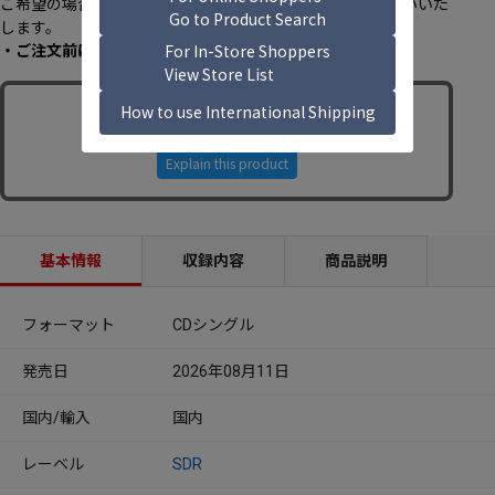
ご希望の場合は、必ず
特典付きセット商品
のご予約をお願いいた
します。
・ご注文前に、必ず[
こちら
]のページをご一読ください。
基本情報
収録内容
商品説明
フォーマット
CDシングル
発売日
2026年08月11日
国内/輸入
国内
レーベル
SDR