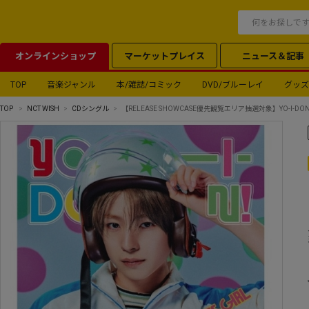
オンラインショップ
マーケットプレイス
ニュース＆記事
TOP
音楽ジャンル
本/雑誌/コミック
DVD/ブルーレイ
グッズ
TOP
NCT WISH
CDシングル
【RELEASE SHOWCASE優先観覧エリア抽選対象】YO-I-DON!