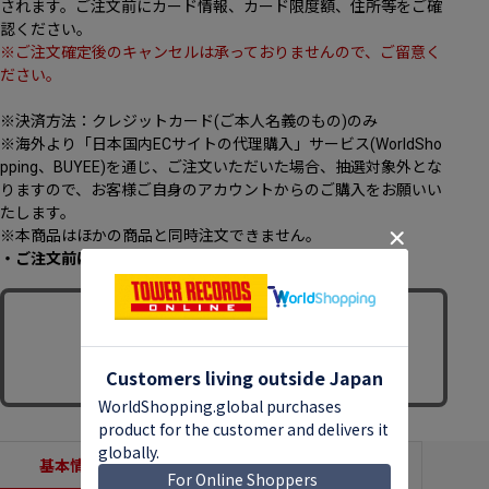
されます。ご注文前にカード情報、カード限度額、住所等をご確
認ください。
※ご注文確定後のキャンセルは承っておりませんので、ご留意く
ださい。
※決済方法：クレジットカード(ご本人名義のもの)のみ
※海外より「日本国内ECサイトの代理購入」サービス(WorldSho
pping、BUYEE)を通じ、ご注文いただいた場合、抽選対象外とな
りますので、お客様ご自身のアカウントからのご購入をお願いい
たします。
※本商品はほかの商品と同時注文できません。
・ご注文前に、必ず[
こちら
]のページをご一読ください。
基本情報
収録内容
商品説明