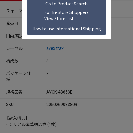
フォーマット
CDシングル
発売日
2026年07月15日
国内/輸入
国内
レーベル
avex trax
構成数
3
パッケージ仕
-
様
規格品番
AVCK-43653E
SKU
2050269083809
【封入特典】
・シリアル応募抽選券 (1枚)