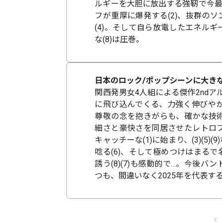
ルギーを大胆に放出する強靭で今最
フが重厚に爆発する(2)、抜群の
(4)。そして自ら放電したエネル
な(8)は圧巻。
日本のロック/ポップシーンに大き
関西発男女4人組による傑作2nd
に飛び込んでくる、力強く伸びやかな
尊敬の念を抱きがらも、確かな技
細さと豪快さを同居させたレトロ
キャッチーな(1)に始まり、(3)(5
唸る(6)、そして極めつけはまる
誘う(8)(7)も感動的で…。今後バ
つも、間違いなく2025年を代表する"