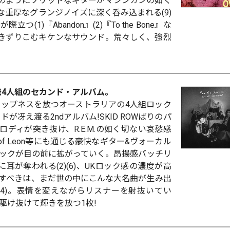
he Killsのようにソリッドなギターがマシンガンの如く
Aのような重厚なグランジノイズに深く呑み込まれる(9)
つ(1)『Abandon』(2)『To the Bone』な
引きずりこむキケンなサウンド。荒々しく、強烈
発4人組のセカンド・アルバム。
ップネスを放つオーストラリアの4人組ロック
冴え渡る2ndアルバム!SKID ROWばりのパ
ディが突き抜け、R.E.M.の如く切ない哀愁感
of Leon等にも通じる豪快なギター&ヴォーカル
ックが目の前に拡がっていく。昂揚感バッチリ
に耳が奪われる(2)(6)、UKロック感の濃度が高
も特筆すべきは、まだ世の中にこんな大名曲が生み出
4)。表情を変えながらリスナーを射抜いてい
駆け抜けて輝きを放つ1枚!