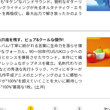
も"キケン"なバンドサウンド。鋭利なギターリ
ソングライティングが光るオルタナティヴ・エモ
ギーを再吸収し、最大出力で解き放ったかのよう
な爪痕を残す、ピュア&クールな傑作!
アルバム!丁寧に紡がれる言葉に生命力を漲らせ懐
ヴォーカル。90～00年代US/UKロックへの
術とセンスを爆発させたサウンド。本作にて繊
フレッシュなポップネスを確立。名刺代わりの
)(9)などの秀逸な先行トラック、ヘヴィにギターが
で名作平成アニメのエンディングのように郷愁へ
ンドが"100%"を超えていくことを大いに期待しつ
100%"最高な1枚。(土井)
1
2
3
前へ
次へ