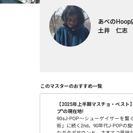
あべのHoop
土井 仁志
このマスターのおすすめ一覧
【2025年上半期マスチョ・ベスト
プ"の現在地!
90sJ-POP～シューゲイザー
街』に続く2nd。90年代J-PO
なギタポサウンド。ネオアコ風味な(2