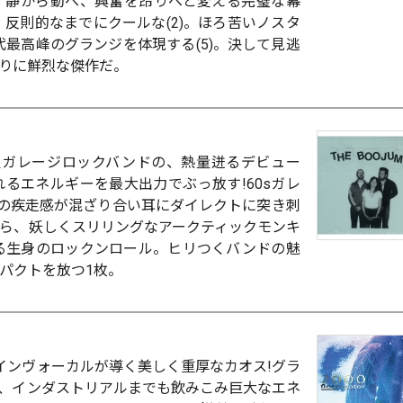
。静から動へ、興奮を昂りへと変える完璧な幕
、反則的なまでにクールな(2)。ほろ苦いノスタ
年代最高峰のグランジを体現する(5)。決して見逃
りに鮮烈な傑作だ。
組ガレージロックバンドの、熱量迸るデビュー
るエネルギーを最大出力でぶっ放す!60sガレ
プの疾走感が混ざり合い耳にダイレクトに突き刺
ら、妖しくスリリングなアークティックモンキ
る生身のロックンロール。ヒリつくバンドの魅
パクトを放つ1枚。
インヴォーカルが導く美しく重厚なカオス!グラ
、インダストリアルまでも飲みこみ巨大なエネ