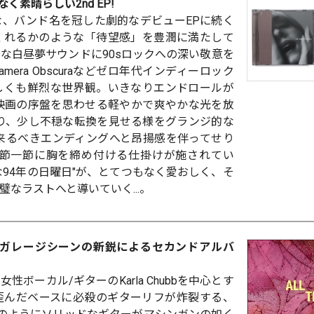
く素晴らしい2nd EP!
、バンド名を冠した劇的なデビューEPに続く
くれるかのような「待望感」を豊潤に満たして
な白昼夢サウンドに90sロックへの深い敬意を
Camera Obscuraなどゼロ年代インディーロック
しくも鮮烈な世界観。いきなりエンドロールが
、映画の序盤を思わせる軽やかで爽やかな光を放
かかり、少し不穏な転換を見せる様をグランジ的な
て来るべきエンディングへと昂揚感を伴ってせり
ィの一節一節に胸を締め付ける仕掛けが施されてい
な94年の日曜日"が、とてつもなく愛おしく、そ
なラストへと導いていく...。
・ガレージシーンの新鋭によるセカンドアルバ
ボーカル/ギターのKarla Chubbを中心とす
熱い!歪んだベースに必殺のギターリフが炸裂する、