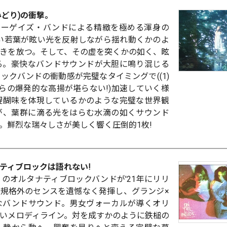
どり)の衝撃。
ューゲイズ・バンドによる精緻を極める渾身の
い若葉が眩い光を反射しながら揺れ動くかのよ
きを放つ。そして、その虚を突くかの如く、眩
る。豪快なバンドサウンドが大胆に鳴り混じる
ックバンドの衝動感が完璧なタイミングで((1)
りからの爆発的な高揚が堪らない!)加速していく様
醍醐味を体現しているかのような完璧な世界観
が、葉群に滴る光をはらむ水滴の如くサウンド
...。鮮烈な瑞々しさが美しく響く圧倒的1枚!
ティブロックは語れない!
のオルタナティブロックバンドが'21年にリリ
規格外のセンスを遺憾なく発揮し、グランジ×
なバンドサウンド。男女ヴォーカルが導くオリ
いメロディライン。対を成すかのように鉄槌の