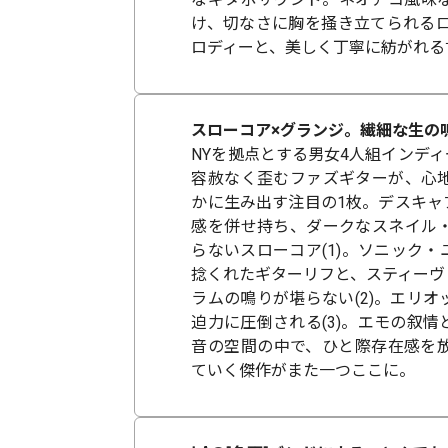
け、切なさに胸を掻き立てられるロ
ロディーと、美しく丁寧に紡がれる
スローコア×グランジ。繊細な生の
NYを拠点とする男女4人組インデ
容赦なく歪むファズギターが、心
かに生み出す注目の1枚。デスキャ
感を併せ持ち、ダークなスネイル
らないスローコア(1)。ソニック
捻くれたギターリフと、スティーヴ
ラムの鳴りが堪らない(2)。エリ
迫力に圧倒される(3)。エモの叙
音の空間の中で、ひと際存在感を
ていく傑作がまた一つここに。