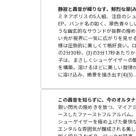
静寂と轟音が織りなす、鮮烈な翠(み
ミネアポリスの5人組、注目のシ
EP。バンド名の如く、翠色青々し
うな幽玄的なサウンドが抜群の煌め
い光が視界に一気に広がりを見せ
様は圧倒的に美しくて格好良い。ロ
の2分30秒、(3)の3分17秒あた
子は、まさしくシューゲイザーの
を構築。溶けるほどに美しい旋律
に溶け込み、絶景を描き出す(4)(5)
この轟音を知らずに、今のオルタナ
鋭い閃光の煌めきを放つ、マイアミ
ースしたファーストフルアルバム。
シューゲイザーを極め上げた豪快
エンタルな雰囲気が醸成される美し