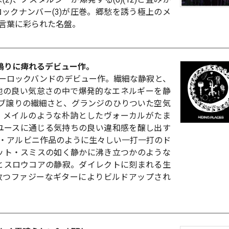
ックナンバー(3)が圧巻。郷愁を誘う極上のメ
言葉に彩られた名盤。
鳴りに痺れるデビュー作。
ィーロックバンドのデビュー作。繊細な静寂と、
地の良い気怠さの中で爆発的なエネルギーを静
ブ譲りの繊細さと、グランジのひりついた空気
・メイルのような朴訥としたヴォーカルがたま
・ユースに通じる気持ちの良い違和感を醸し出す
・アルビニ作品のように生々しい一打一打のド
オット・スミスの如く静かに沸き立つかのような
情とスロウコアの静寂。ダイレクトに刻まれる生
放つファジーなギターによりビルドアップされ