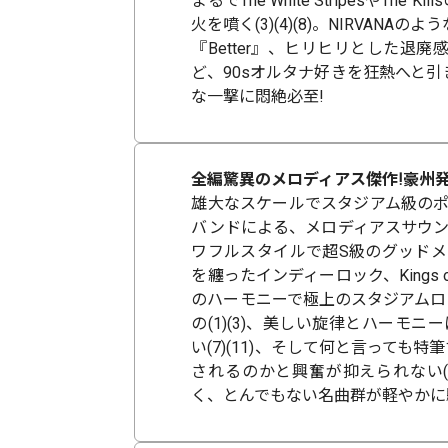
まるでThe White StripesやT
火を噴く(3)(4)(8)。NIRVAN
『Better』、ヒリヒリとした退廃感が際立
ど、90sオルタナ好きを狂熱へと
な一撃に悶絶必至!
全編驚異のメロディアス傑作!豪州
雄大なスケールでスタジアム級のポ
バンドによる、メロディアスサウンドが
ワフルスタイルで超S級のグッドメロ
を纏ったインディーロック、Kings 
のハーモニーで極上のスタジアムロ
の(1)(3)、美しい旋律とハーモニー
い(7)(11)、そして何と言って
されるのかと興奮が抑えられない(
く、とんでもない名曲群が軽やかに