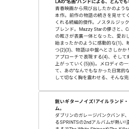
LAの"名画"バンドによる、とんでもな
青春映画から飛び出したかのような
本作。前作の物語の続きを見せて
くれる続編的傑作。ノスタルジック
ブレンド。Mazzy Starの儚さと、
の眩さが表裏一体となった、愛お
始まったかのように感動的な(1)
つ(2)(3)、物語は中盤へとさし
アプローチで表現する(4)、そし
上がっていく(5)(6)。メロデ
て、あの"なんでもなかった日常的
して切なく胸を震わせる、そんな完璧
鋭いギターノイズ!アイルランド
ム。
ダブリンのガレージパンクバンド、女性
るSPRINTSの2ndアルバムが