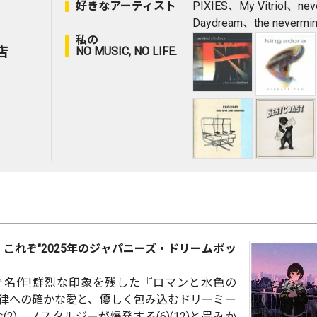
好きなアーティスト
PIXIES、My Vitriol、nev
Daydream、the nevermi
私の
店
NO MUSIC, NO LIFE.
】これぞ"2025年のジャパニーズ・ドリームポッ
を繋ぐ名作!鮮烈な印象を残した『ロマンと水色の
Pの旋律への確かな愛と、優しく包み込むドリーミー
)、ノスタルジーが爆発する(6)(12)と畳みか