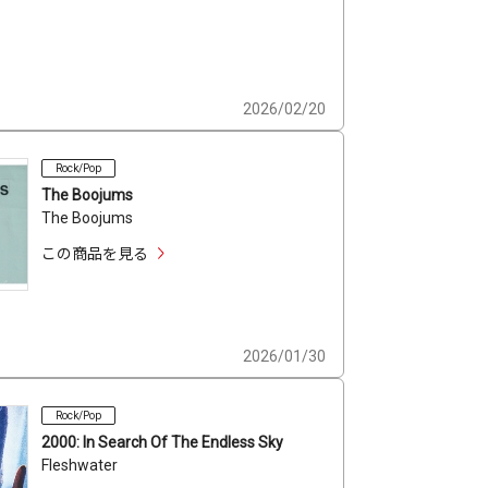
2026/02/20
Rock/Pop
The Boojums
The Boojums
この商品を見る
2026/01/30
Rock/Pop
2000: In Search Of The Endless Sky
Fleshwater