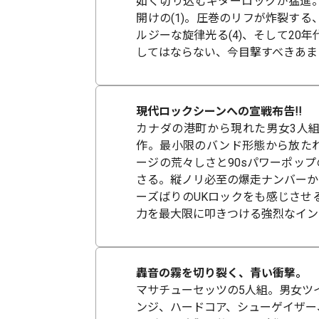
如く切り込むギターロックが猛進
開けの(1)。圧巻のリフが炸裂する
ルジーな旋律光る(4)、そして20
してはならない、今目撃すべきあま
現代ロックシーンへの宣戦布告!!
カナダの港町から現れた男女3人
作。最小限のバンド形態から放たれ
ージの荒々しさと90sパワーポッ
さる。縦ノリ必至の爆走ナンバーか
ーズばりのUKロックをも感じさせ
力を最大限に叩きつける強烈なイン
轟音の霧を切り裂く、青い衝撃。
マサチューセッツの5人組。男女ツ
ンジ、ハードコア、シューゲイザー