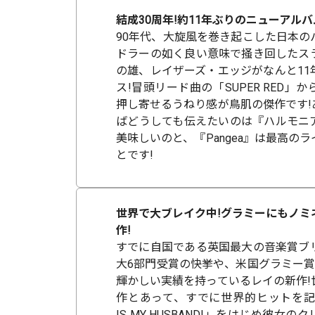
結成30周年!約11年ぶりのニューアルバム
90年代、大旋風を巻き起こした日本の
ドラーの如く良い意味で掻き回したス
の雄、レイザーズ・エッジがなんと11
ス!冒頭リード曲の「SUPER RED」
押し寄せるうねり感が鳥肌の傑作です!
ばどうしても伝えたいのは『ハルモニ
美味しいのと、『Pangea』は最高の
とです!
世界で大ブレイク中!グラミーにもノミ
作!
すでに自国である英国最大の音楽賞ブ
大6部門受賞の快挙や、米国グラミー賞
輝かしい実績を持っているレイの新作!
作とあって、すでに世界的ヒットを記録
IS MY HUSBAND!」をはじめ彼女