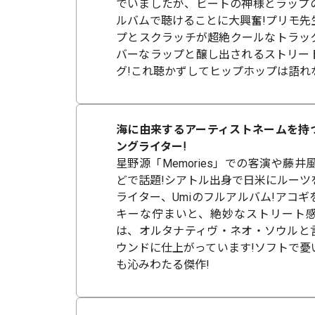
でいましたが、ビートの神様とラップ
ルバムで聴けることに大興奮!プリモ先
プとスクラッチが超絶クールなトラッ
バーなラップと醸し出されるストリー
グ!これ聴かずしてヒップホップは語れ
海に由来するアーティストネームを持
ングライター!
星野源「Memories」での客演や藤井
どで話題!シアトル出身で日米にルーツ
ライター、Umiのフルアルバム!アコ
キーな佇まいと、絶妙なストリート
は、オルタナティヴ・ネオ・ソウルと
ウンドに仕上がっています!ソフトで憂
も沁みわたる傑作!