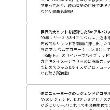
詰まっており、映画音楽の巨匠である
など話題曲も収録!
世界的大ヒットを記録した3rdアルバム
99年リリースの3rdアルバムは、近
先鋭的なサウンドを前面に押し出したエ
当時アルバムプロモーション用とし
「Silly Ho」のサイバーでハイブリッ
方向性をイメージさせるのに説得力、破
で初めてジャム&ルイスがプロデュー
など聴き所満載!
遂にニューヨークのレジェンドがコラボ
NYのレジェンド、DJプレミアとナズ
が遂にリリース!これまでも楽曲単位で