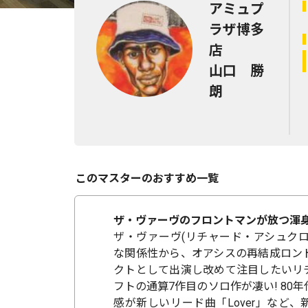
アミュプ
ラザ博多
店
山口 勝
朗
このマスターのおすすめ一覧
ザ・ヴァーヴのフロントマンが放つ渾身
ザ・ヴァーヴ(リチャード・アシュクロ
な関係性から、オアシスの再結成ロン
クトとして出演し改めて注目したいリ
フトの通算7作目のソロ作が凄い! 80
感が新しいリード曲「Lover」など