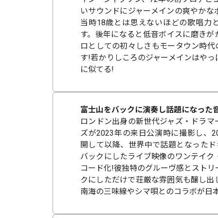
いサウンドにジャーメインの爽やかな
当時18歳とは思えないほどの歌唱力
す。後年になると低音ボイスに磨きが
ロとしての初々しさもモータウン時代
す!若かりしころのジャーメインはやっ
に似てる!
富士山をバックに演奏し話題になった音
ロンドン出身の新世代ジャズ・ドラマ
ズが2023年の来日公演時に撮影し、2
開して以降、世界中で話題となったド
バックにしたライブ映像のワンテイク
コード化!彼独特のグルーヴ感とストリ
クにしただけで荘厳な雰囲気も醸し出
南海の三味線やシマ唄とのコラボが日本