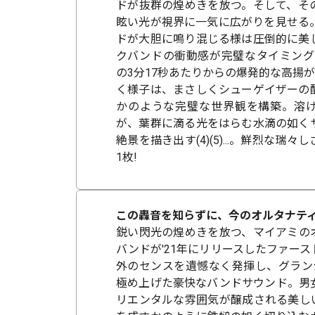
ドが抜群の煌めきを放つ。そして、そ
眩い光が視界に一気に広がりを見せる
ドが大胆に鳴り混じる様は圧倒的に美
クバンドの衝動感が完璧なタイミングで((
の3分17秒あたりからの爆発的な高揚が
く様子は、まさしくシューゲイザーの
かのような完璧な世界観を構築。溶
が、葉群に滴る光をはらむ水滴の如く
絶景を描き出す(4)(5)...。鮮烈な瑞
1枚!
この轟音を知らずに、今のオルタナティ
鋭い閃光の煌めきを放つ、マイアミの
バンドが'21年にリリースしたファー
外のセンスを遺憾なく発揮し、グラン
極め上げた豪快なバンドサウンド。男
リエンタルな雰囲気が醸成される美し