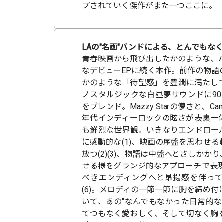
プされていく傑作がまた一つここに。
LAの"名画"バンドによる、とんでもなく素
青春映画から飛び出したかのような、
なデビューEPに続く本作。前作の物語
かのような「待望感」を豊潤に満たし
ノスタルジックな白昼夢サウンドに90
をブレンド。Mazzy Starの儚さと、Came
年代インディーロックの眩さが表裏一
も鮮烈な世界観。いきなりエンドロー
に感動的な(1)、映画の序盤を思わせ
放つ(2)(3)、物語は中盤へとさしかか
せる様をグランジ的なアプローチで表現
べきエンディングへと昂揚感を伴ってせ
(6)。メロディの一節一節に胸を締め
いて、あの"なんでもなかった日常的な
てつもなく愛おしく、そして切なく胸