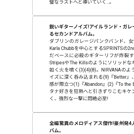
璧なラストへと導いていく...。
鋭いギターノイズ!アイルランド・ガレ
るセカンドアルバム。
ダブリンのガレージパンクバンド、女
Karla Chubbを中心とするSPRINTS
だベースに必殺のギターリフが炸裂する、ま
StripesやThe Killsのようにソリ
如く火を噴く(3)(4)(8)。NIRVAN
イズに深く呑み込まれる(9)『Bette
感が際立つ(1)『Abandon』(2)『To th
タナ好きを狂熱へと引きずりこむキケ
く、強烈な一撃に悶絶必至!
全編驚異のメロディアス傑作!豪州発4
バム。