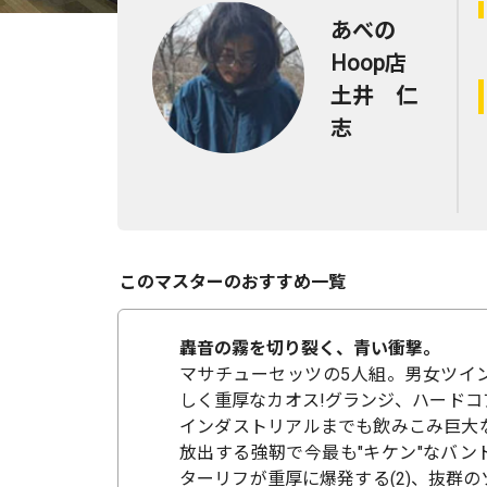
あべの
Hoop店
土井 仁
志
このマスターのおすすめ一覧
轟音の霧を切り裂く、青い衝撃。
マサチューセッツの5人組。男女ツイ
しく重厚なカオス!グランジ、ハードコ
インダストリアルまでも飲みこみ巨大
放出する強靭で今最も"キケン"なバン
ターリフが重厚に爆発する(2)、抜群