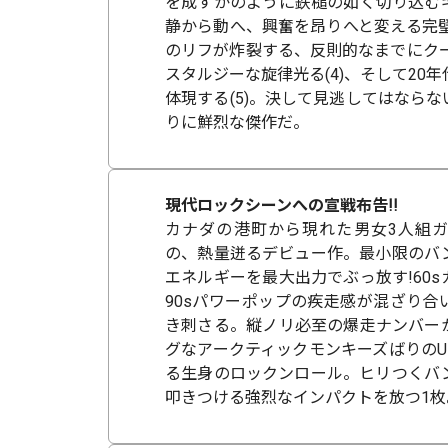
を成すかのように鉄槌の如く切り込む
静から動へ、興奮を昂りへと変える完璧
のリフが炸裂する、反則的なまでにクー
スタルジーな旋律光る(4)、そして20
体現する(5)。決して見逃してはなら
りに鮮烈な傑作だ。
現代ロックシーンへの宣戦布告!!
カナダの港町から現れた男女3人組
の、熱量迸るデビュー作。最小限のバ
エネルギーを最大出力でぶっ放す!60
90sパワーポップの疾走感が混ざり合
き刺さる。縦ノリ必至の爆走ナンバー
グなアークティックモンキーズばりのU
る生身のロックンロール。ヒリつくバ
叩きつける強烈なインパクトを放つ1枚