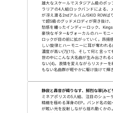
雄大なスケールでスタジアム級のポッ
ラリアの4人組ロックバンドによる、
が冴え渡る2ndアルバム!SKID RO
で超S級のグッドメロディが突き抜け、R.
愁感を纏ったインディーロック、Kings 
豪快なギター&ヴォーカルのハーモニ
ロックが目の前に拡がっていく。昂揚感バッ
しい旋律とハーモニーに耳が奪われる(2)
濃度が高い(7)(11)、そして何と言っ
世の中にこんな大名曲が生み出される
ない(4)。表情を変えながらリスナー
もない名曲群が軽やかに駆け抜けて輝き
静寂と轟音が織りなす、鮮烈な翠(みど
ミネアポリスの5人組、注目のシュー
精緻を極める渾身のEP。バンド名の如
が眩い光を反射しながら揺れ動くかの