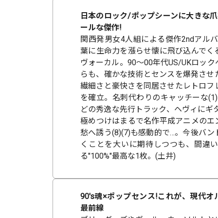
日本のロック/ポップシーンに大きな爪
ールな傑作!
関西発男女4人組による傑作2ndアル
葉に生命力を漲らせ懐に飛び込んでく
ヴォーカル。90～00年代US/UKロッ
らも、確かな技術とセンスを爆発させ
繊細さと豪快さを同居させたレトロフ
を確立。名刺代わりのキャッチーな(1)に始
どの秀逸な先行トラック、ヘヴィにギタ
極めつけはまるで名作平成アニメのエ
愁へ誘う(8)(7)も感動的で…。今後バン
くことを大いに期待しつつも、間違いな
る"100%"最高な1枚。(土井)
90's魂×ポップセンス!これが、現代
最前線