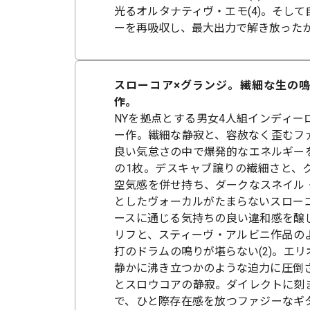
光るオルタナティヴ・エモ(4)。そし
ーを再吸収し、最大出力で解き放ったか
スローコア×グランジ。繊細な生の
作。
NYを拠点とする男女4人組インディー
ー作。繊細な静寂と、容赦なく歪むフ
良い気怠さの中で爆発的なエネルギー
の1枚。デスキャブ譲りの繊細さと、
空気感を併せ持ち、ダークなスネイル
としたヴォーカルがたまらないスローコ
ースに通じる気持ちの良い違和感を醸
リフと、スティーヴ・アルビニ作品の
打のドラムの鳴りが堪らない(2)。エ
静かに沸き立つかのような迫力に圧倒さ
とスロウコアの静寂。ダイレクトに刻
で、ひと際存在感を放つファジーなギ