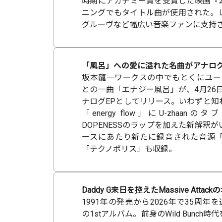
時期にアカデミー賞を受賞した映画『
ニングでもタイトル曲が使用された。
グルーヴなど幅広い音楽ファンに支持さ
「風呂」への愛に溢れた名曲がアナログ
坂本龍一ワークスの中でもとくにユーモア
との一曲「エナジー風呂」が、4月26日(
ナログEPとしてリリース。いわずと知
「energy flow」にU-zhaan
DOPENESSのラップを加えた新解釈
ースにあたり新たに録音された音源
「テクノポリス」も収録。
Daddy G来日を控えたMassive Attac
1991年の発売から2026年で35周年を迎える
の1stアルバム。前身のWild Bunc