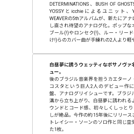
DETERMINATIONS、BUSH OF 
YOSSYとicchieによるユニット、YOSS
WEAVERの5thアルバムが、新たにア
し直され待望のアナログ化。ポップな
ブール(!)やロンセク(!)、ルー・リー
け!)らのカバー曲が手練れの2人より軽
白昼夢に誘うウェッティなボサノヴァ
ュー。
後のブラジル音楽界を担うカエターノ
コスタという巨人2人のデビュー作
盤、アナログリイシューです。ブラジ
溝から立ち上がり、白昼夢に誘われる
ウンドとコード感、初々しくしっとり
しが絶品。今作の約15年後にリリース
トレイシー・ソーンのソロ作と同じ空
た1枚。