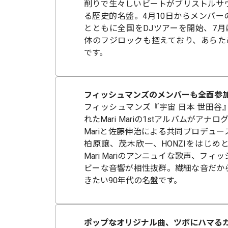
削りで生々しいビートがブリストルサ
る歴史的名盤。4月10日からメンバーのDadd
とともに全国をDJツアーを開始、7月にはMa
体のフジロックも控えており、あらた
です。
フィッシュマンズのメンバーも全面参加
フィッシュマンズ『宇宙 日本 世田谷
れたMari Mariの1stアルバムがアナロ
Mariと佐藤伸治による共同プロデュ
柏原譲、茂木欣一、HONZIをはじめ
Mari Mariのアンニュイな歌声、フ
ビーな音響が相性抜群。繊細な音だか
きたい90年代の名盤です。
ポップなオリジナル曲、ツボにハマるカ