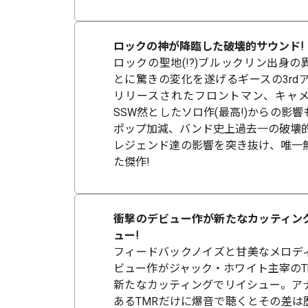
ロックの神が降臨した破壊的サウンド!
ロックの聖地(!?)ブルックリン出身
とに驚きの変化を遂げるギースの3rdア
リリースされたフロントマン、キャ
SSW然としたソロ作(最高!)からの影
ポップ加減、バンド史上過去一の破壊的
レジェンド達の影響を突き抜け、唯一
た傑作!
衝撃のデビュー作が新たなカッティン
ュー!
フィードバックノイズと甘美なメロデ
ビュー作がジャック・ホワイト主宰のThird 
新たなカッティングでリイシュー。ア
あるTMRだけに爆音で聴くとその差は