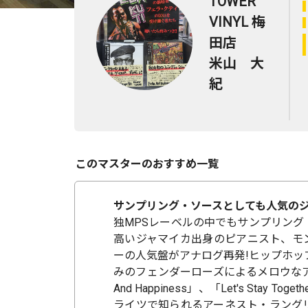
TOWER
VINYL 梅
田店
米山 大
紀
このマスターのおすすめ一覧
サンプリング・ソースとしても人気のジ
独MPSレーベルの中でもサンプリング
高いジャマイカ出身のピアニスト、モ
ーの人気盤がアナログ再発!ヒップホッ
みのフェンダーローズによるメロウなア
And Happiness」、「Let's Stay T
ライツで知られるアーネスト・ラング