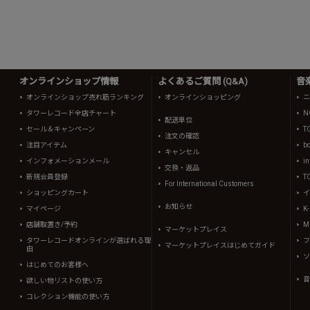
オンラインショップ情報
よくあるご質問 (Q&A)
音
オンラインショップ売れ筋ランキング
オンラインショッピング
ニ
タワーレコード全店チャート
N
配送単位
セール＆キャンペーン
T
注文の確認
注目アイテム
b
キャンセル
インフォメーションメール
in
交換・返品
新規会員登録
T
For International Customers
ショッピングカート
イ
お知らせ
マイページ
K
店舗取置き/予約
Mi
マーケットプレイス
タワーレコードオンラインが選ばれる理
フ
マーケットプレイスはじめてガイド
由
ソ
はじめてのお客様へ
音
欲しい物リストの使い方
コレクション機能の使い方