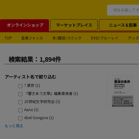
オンラインショップ
マーケットプレイス
ニュース＆記事
TOP
音楽ジャンル
本/雑誌/コミック
DVD/ブルーレイ
グッズ
検索結果：1,894件
アーティスト名で絞り込む
? 景芳 (1)
『響きあう文學』編集委員會 (1)
20世紀文学研究会 (5)
Aana (1)
Abel Gongora (1)
もっと見る