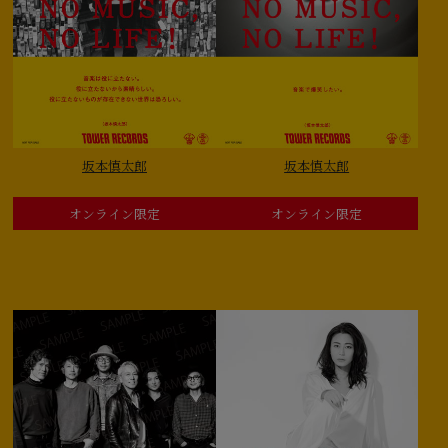
坂本慎太郎
坂本慎太郎
オンライン限定
オンライン限定