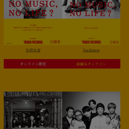
矢沢永吉
Suchmos
オンライン限定
店舗＆オンライン