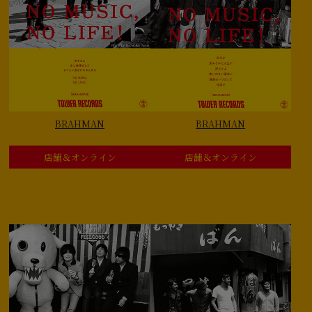
BRAHMAN
BRAHMAN
店舗＆オンライン
店舗＆オンライン