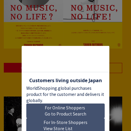
コーネリアス
aiko
オンライン限定
配布終了