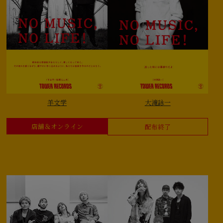
羊文学
大滝詠一
店舗＆オンライン
配布終了