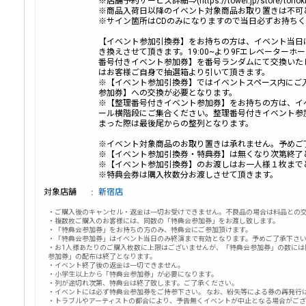
※店舗予約サービス詳細⇒(https://tower.jp/store/torioki
※商品入荷日以降のイベント対象商品お取り置きは不可
※サイン箇所はCDのみになりますので当日必ずお持ち
【イベント参加引換券】をお持ちの方は、イベント当日
き換えさせて頂きます。19:00~より9Fエレベーター
番号付きイベント参加券】を番号ランダムにて交換いた
はお客様ご自身で抽選箱より引いて頂きます。
※【イベント参加引換券】ではイベントスペース内にご
参加券】への交換が必要となります。
※【整理番号付きイベント参加券】をお持ちの方は、イベ
ール横階段にご集合ください。整理番号付きイベント参
まった際は最後尾からの整列となります。
※イベント対象商品のお取り置きは承れません。予めご
※【イベント参加引換券・特典券】は無くなり次第終了
※【イベント参加引換券】のお渡しはお一人様１枚まで
※特典会券は購入枚数分お渡しさせて頂きます。
対象店舗
新宿店
・ご購入後のキャンセル・返金は一切お受けできません。不良品の場合は料品との
・複数枚ご購入のお客様には、同数の「特典会参加券」をお渡し致します。
・「特典会参加券」をお持ちの方のみ、特典会にご参加頂けます。
・「特典会参加券」はイベント当日のみ終演まで有効となります。予めご了承下さ
・お1人様あたりのご購入枚数に上限はございませんが、「特典会参加券」の数には
参加券」の配布は終了となります。
・イベント終了後の返金は一切できません。
・小学生以上から「特典会参加券」が必要になります。
・列が途切れ次第、特典会は終了致します。ご了承ください。
・イベントには必ず特典会参加券をご持参下さい。 なお、紛失等による券の再発行
・トラブルやアーティストの都合により、予告無くイベントが中止となる場合がござ