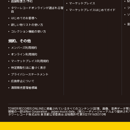
店舗取置き/予約
Mi
マーケットプレイス
タワーレコードオンラインが選ばれる理
フ
マーケットプレイスはじめてガイド
由
ソ
はじめてのお客様へ
音
欲しい物リストの使い方
コレクション機能の使い方
規約、その他
メンバーズ利用規約
オンライン利用規約
マーケットプレイス利用規約
特定商取引法に基づく表示
プライバシーステートメント
広告停止について
酒類販売管理者標識
TOWER RECORDS ONLINEに掲載されているすべてのコンテンツ(記事、画像、音声デ
情報の一部はRovi Corporation.、japan music data、(株)シーディージャーナルより提供
タワーレコード株式会社 東京都公安委員会 古物商許可 第302191605310号