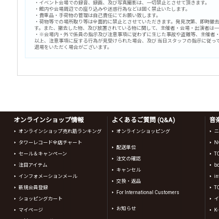
・イベント会場での録音、録画、及び写真撮影は、一切禁止とさせて頂きます。
・館内や会場周辺での座り込みや迷惑行為などは固く禁止いたします。
・貴重品・手荷物の管理は自己責任にてお願い致します。
・荷物等での場所取り等は全面的に禁止とさせていただきます。発見次第、即時撤
す。また、撤去した物、及び放置されている物に関して、主催者・会場・出演者は
・※会場内・外で係員の指示及び注意事項に従わずに生じた事故や盗難等、主催者
以上、注意事項に反する行為が見受けられた場合、及び 当日スタッフの指示に従っ
退場をいただく場合がございます。
オンラインショップ情報
よくあるご質問 (Q&A)
音
オンラインショップ売れ筋ランキング
オンラインショッピング
ニ
タワーレコード全店チャート
N
配送単位
セール＆キャンペーン
T
注文の確認
注目アイテム
b
キャンセル
インフォメーションメール
in
交換・返品
新規会員登録
T
For International Customers
ショッピングカート
イ
お知らせ
マイページ
K