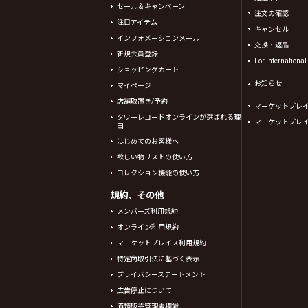
セール＆キャンペーン
注文の確認
注目アイテム
キャンセル
インフォメーションメール
交換・返品
新規会員登録
For Internationa
ショッピングカート
お知らせ
マイページ
店舗取置き/予約
マーケットプレ
タワーレコードオンラインが選ばれる理
マーケットプレ
由
はじめてのお客様へ
欲しい物リストの使い方
コレクション機能の使い方
規約、その他
メンバーズ利用規約
オンライン利用規約
マーケットプレイス利用規約
特定商取引法に基づく表示
プライバシーステートメント
広告停止について
酒類販売管理者標識