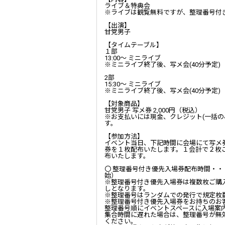
ライブ＆特典会
※ライブは観覧無料ですが、整理番号付
【出演】
甘党男子
【タイムテーブル】
１部
13:00
～ ミニライブ
※ミニライブ終了後、写メ会
(40
分予定
)
2
部
15:30
～ ミニライブ
※ミニライブ終了後、写メ会
(40
分予定
)
【対象商品】
甘党男子 写メ券
2,000
円（税込）
※お支払いには現金、クレジット
(
一括の
す。
【参加方法】
イベント当日、下記時間に会場にて写メ
券を１枚配布いたします。１会計で２枚
布いたします。
〇 整理番号付き優先入場券配布時間・・
始）
※整理番号付き優先入場券は複数枚ご購
しとなります。
※整理番号はランダムでの発行で規定枚
※整理番号付き優先入場券をお持ちのお
整理番号順にイベントスペースに入場案
集合時間に遅れた場合は、整理番号が無
ください。