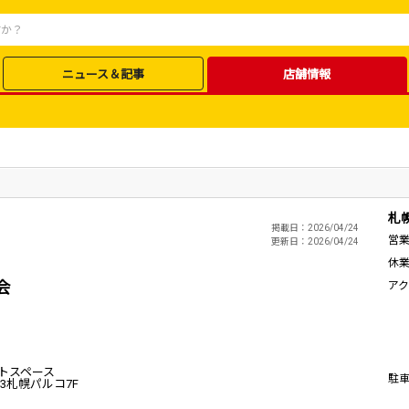
ニュース＆記事
店舗情報
札
掲載日：2026/04/24
営
更新日：2026/04/24
休
会
ア
トスペース
駐
-3
札幌パルコ
7F