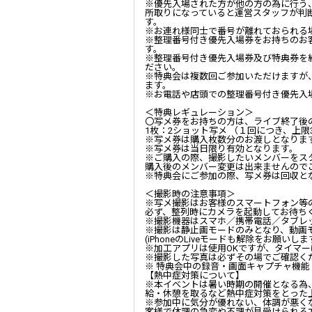
※優先入場された方が他の方の為に行う
所取りになっていると運営スタッフが判
す。
※お連れ様同士で番号が離れておられる
※整理番号付き優先入場券をお持ちのお
す。
※整理番号付き優先入場券及び特典券を
ださい。
※特典会は複数回ご参加いただけますが
ます。
※お電話や店頭での整理番号付き優先入
＜特典レギュレーション＞
〇写メ券をお持ちの方は、ライブ終了後
1
枚：
2
ショット写メ （１回につき、上限
※写メ券は購入枚数分のお渡しとなりま
※写メ券は当日限り有効となります。
※ご購入の際、撮影したいメンバーをス
購入後のメンバー変更は出来ませんので
※特典会にご参加の際、写メ券は回収と
＜撮影時の注意事項＞
※写メ撮影はお客様のスマートフォン等
必ず、整列時にカメラを起動してお待ち
※撮影機器はスマホ／携帯電話／タブレ
※撮影は静止画モードのみとなり、動画
(iPhone
の
Live
モードも解除をお願いしま
※加工アプリは使用
OK
ですが、タイマー
※撮影した写真は必ずその場でご確認く
※ 特典会中の録音・画面キャプチャ機能
【
熱中症対策について
】
※本イベントは暑い時期の開催となる為
給・休憩を取るなど熱中症対策をとった
※参加中に気分が優れない、体調が悪く
客様で体調の急変や不調が見受けられる