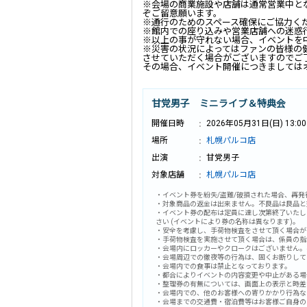
※会場の商業施設や店舗は通常営業中と
ぞご留意願います。
※通行のためのスペース確保にご協力く
※館内での座り込みや営業店舗への迷惑
※以上の事が守れない場合、イベントを
※災害の状況によってはファンの皆様の
させていただく場合がございますのでご
その場合、イベント開催につきましては
甘党男子 ミニライブ＆特典会
開催日時
2026年05月31日(日) 13:00
場所
札幌パルコ店
出演
甘党男子
対象店舗
札幌パルコ店
・イベント券を紛失/盗難/破損された場合、再
・対象商品の返金は出来ません。不良品は良品と
・イベント券の配布は定員に達し次第終了いたし
さい (イベントにより券の名称は異なります)。
・安全を考慮し、手荷物検査をさせて頂く場合が
・手荷物検査を実施させて頂く場合は、係員の指
・会場内にロッカーやクロークはございません。
・会場周辺での徹夜等の行為は、固くお断りして
・会場内での食事は禁止となっております。
・都合によりイベントの内容変更や中止がある場
・整理券の有無については、画面上の表示と時差
・会場内での、他のお客様への寄りかかり行為な
・会場までの交通費・宿泊費等はお客様ご自身の