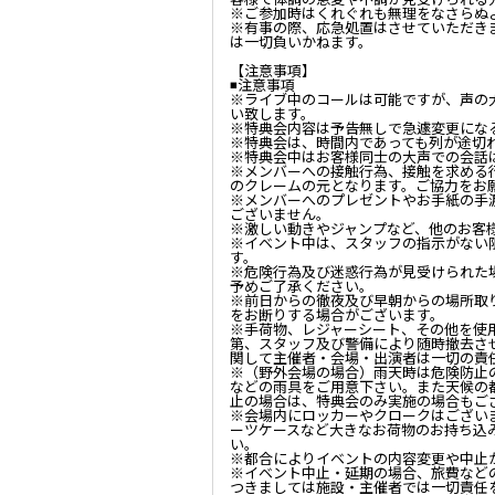
※ご参加時はくれぐれも無理をなさらぬ
※有事の際、応急処置はさせていただき
は一切負いかねます。
【注意事項】
◾️注意事項
※ライブ中のコールは可能ですが、声の
い致します。
※特典会内容は予告無しで急遽変更にな
※特典会は、時間内であっても列が途切
※特典会中はお客様同士の大声での会話
※メンバーへの接触行為、接触を求める
のクレームの元となります。ご協力をお
※メンバーへのプレゼントやお手紙の手
ございません。
※激しい動きやジャンプなど、他のお客
※イベント中は、スタッフの指示がない
す。
※危険行為及び迷惑行為が見受けられた
予めご了承ください。
※前日からの徹夜及び早朝からの場所取
をお断りする場合がございます。
※手荷物、レジャーシート、その他を使
第、スタッフ及び警備により随時撤去さ
関して主催者・会場・出演者は一切の責
※（野外会場の場合）雨天時は危険防止
などの雨具をご用意下さい。また天候の
止の場合は、特典会のみ実施の場合もご
※会場内にロッカーやクロークはござい
ーツケースなど大きなお荷物のお持ち込
い。
※都合によりイベントの内容変更や中止
※イベント中止・延期の場合、旅費など
つきましては施設・主催者では一切責任