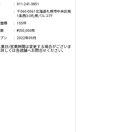
話
011-241-3851
所
〒060-0061北海道札幌市中央区南
1条西3-3札幌パルコ7F
場面積
155坪
庫数
約50,000枚
ープン
2022年09月
休業日/営業時間は変更する場合がございま
。詳しくは各店舗へお問合せください。