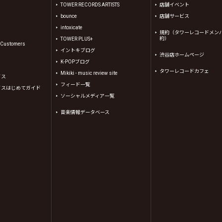
TOWER RECORDS ARTISTS
店舗イベント
bounce
店舗サービス
intoxicate
規約（タワーレコードメン
約）
TOWER PLUS+
l Customers
イントキブログ
渋谷店ホームページ
K-POPブログ
タワーレコードカフェ
Mikiki - music review site
イス
フィード一覧
イスはじめてガイド
ソーシャルメディア一覧
音楽情報データベース