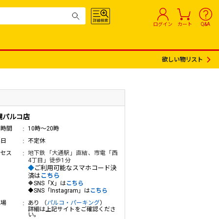
ログイン
カート
Q&A
欲しい物リスト
幌パルコ店
業時間
10時～20時
業日
不定休
クセス
地下鉄「大通駅」直結、市電「西
4丁目」徒歩1分
◆
ご利用可能なスマホコード決
済は
こちら
🔶
SNS
「X」は
こちら
🔶
SNS
「Instagram」
は
こちら
車場
あり （
パルコ・パーキング
）
詳細は上記サイトをご確認くださ
い。