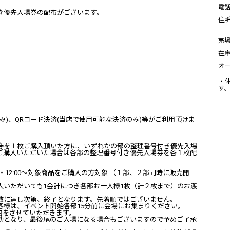
電
き優先入場券の配布がございます。
住
売
在
オ
・
す
み
)
、
QR
コード決済
(
当店で使用可能な決済のみ
)
等がご利用頂けま
券を１枚ご購入頂いた方に、いずれかの部の整理番号付き優先入場
ご購入いただいた場合は各部の整理番号付き優先入場券を各１枚配
・
12:00
～対象商品をご購入の方対象 （１部、２部同時に販売開
入いただいても
1
会計につき各部お一人様
1
枚（計２枚まで）のお渡
数に達し次第、終了となります。先着順ではございません。
客様は、イベント開始各部
15
分前に会場にお集まりください。
内をさせていただきます。
効となり、最後尾のご入場になる場合もございますので予めご了承