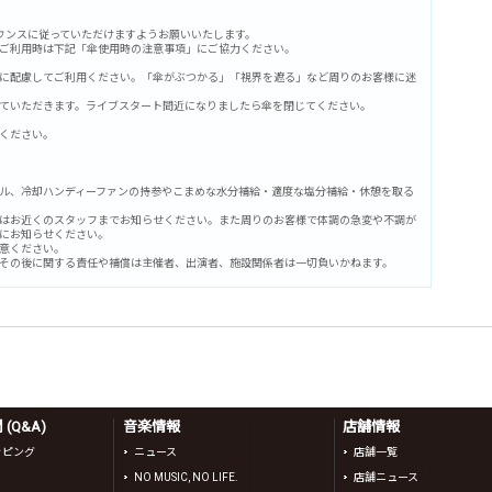
ウンスに従っていただけますようお願いいたします。
ご利用時は下記「傘使用時の注意事項」にご協力ください。
に配慮してご利用ください。「傘がぶつかる」「視界を遮る」など周りのお客様に迷
ていただきます。ライブスタート間近になりましたら傘を閉じてください。
ください。
ル、冷却ハンディーファンの持参やこまめな水分補給・適度な塩分補給・休憩を取る
はお近くのスタッフまでお知らせください。また周りのお客様で体調の急変や不調が
にお知らせください。
意ください。
その後に関する責任や補償は主催者、出演者、施設関係者は一切負いかねます。
(Q&A)
音楽情報
店舗情報
ッピング
ニュース
店舗一覧
NO MUSIC, NO LIFE.
店舗ニュース