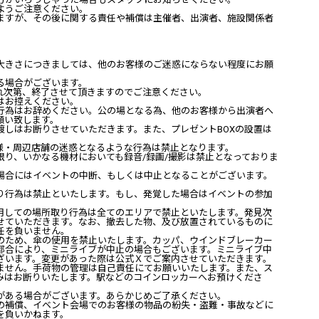
ようご注意ください。
ますが、その後に関する責任や補償は主催者、出演者、施設関係者
大きさにつきましては、他のお客様のご迷惑にならない程度にお願
る場合がございます。
れ次第、終了させて頂きますのでご注意ください。
はお控えください。
行為はお辞めください。公の場となる為、他のお客様から出演者へ
願い致します。
渡しはお断りさせていただきます。また、プレゼント
BOX
の設置は
様・周辺店舗の迷惑となるような行為は禁止となります。
限り、いかなる機材においても録音
/
録画
/
撮影は禁止となっておりま
場合にはイベントの中断、もしくは中止となることがございます。
り行為は禁止といたします。もし、発覚した場合はイベントの参加
用しての場所取り行為は全てのエリアで禁止といたします。発見次
せていただきます。なお、撤去した物、及び放置されているものに
任を負いません。
のため、傘の使用を禁止いたします。カッパ、ウインドブレーカー
都合により、ミニライブが中止の場合もございます。ミニライブ中
ざいます。変更があった際は公式Ｘでご案内させていただきます。
ません。手荷物の管理は自己責任にてお願いいたします。また、ス
みはお断りいたします。駅などのコインロッカーへお預けくださ
がある場合がございます。あらかじめご了承ください。
の補償、イベント会場でのお客様の物品の紛失・盗難・事故などに
を負いかねます。