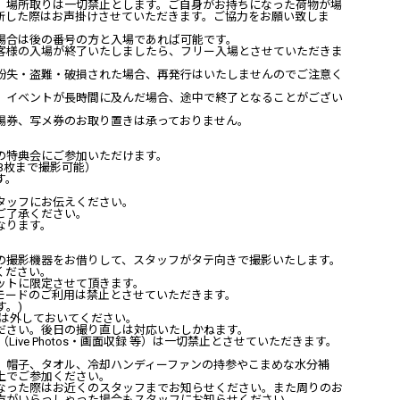
、場所取りは一切禁止とします。ご自身がお持ちになった荷物が場
断した際はお声掛けさせていただきます。ご協力をお願い致しま
場合は後の番号の方と入場であれば可能です。
客様の入場が終了いたしましたら、フリー入場とさせていただきま
紛失・盗難・破損された場合、再発行はいたしませんのでご注意く
、イベントが長時間に及んだ場合、途中で終了となることがござい
場券、写メ券のお取り置きは承っておりません。
の特典会にご参加いただけます。
3
枚まで撮影可能）
す。
タッフにお伝えください。
ご了承ください。
なります。
の撮影機器をお借りして、スタッフがタテ向きで撮影いたします。
ください。
ットに限定させて頂きます。
モードのご利用は禁止とさせていただきます。
す。
)
は外しておいてください。
ださい。後日の撮り直しは対応いたしかねます。
（
Live Photos
・画面収録 等）は一切禁止とさせていただきます。
、帽子、タオル、冷却ハンディーファンの持参やこまめな水分補
上でご参加ください。
なった際はお近くのスタッフまでお知らせください。また周りのお
方がいらっしゃった場合もスタッフにお知らせください。