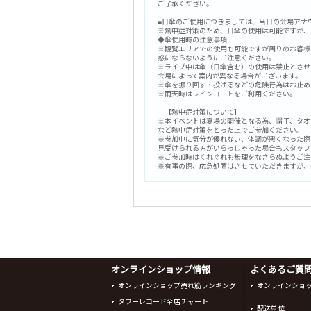
ご了承ください。
■日傘のご使用につきましては、当日の会場アナ
※熱中症対策のため、日傘の使用は可能ですが、
◆傘使用時の注意事項
※観覧エリアでの使用も可能ですが周りのお客様
惑にならないようにご注意ください。
※ライブ中は傘（日傘含む）の使用は禁止とさせ
会場によって案内が異なる場合がございます。
※傘を振り回す・投げるなどの危険行為はお止め
※雨天時はレインコートをご利用ください。
【熱中症対策について】
※本イベントは夏場の開催となる為、帽子、タオ
など熱中症対策をとった上でご参加ください。
※参加中に気分が優れない、体調が悪くなった際
見受けられる方がいらっしゃった場合もスタッフ
※ご参加時はくれぐれも無理をなさらぬようご注
※有事の際、応急処置はさせていただきますが、
オンラインショップ情報
よくあるご質問 
オンラインショップ売れ筋ランキング
オンラインショ
タワーレコード全店チャート
配送単位