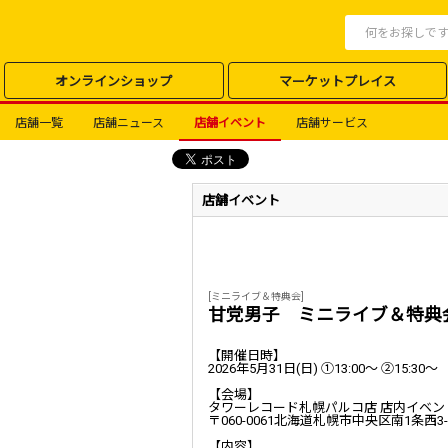
オンラインショップ
マーケットプレイス
店舗一覧
店舗ニュース
店舗イベント
店舗サービス
店舗イベント
[ミニライブ＆特典会]
甘党男子 ミニライブ＆特典
【開催日時】
2026
年
5
月
31
日
(
日
) ①13:00
～ ②
15:30
～
【会場】
タワーレコード札幌パルコ店 店内イベン
〒
060-0061
北海道札幌市中央区南
1
条西
3
【内容】