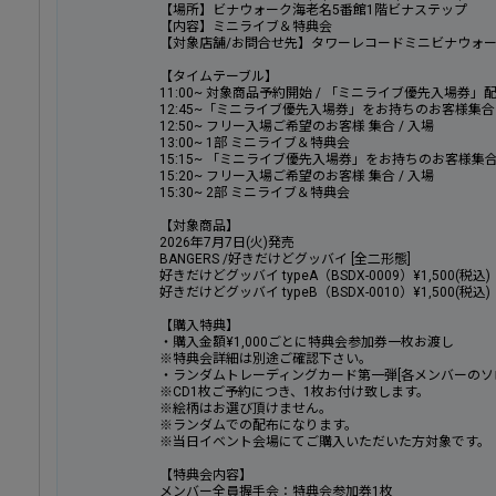
【場所】ビナウォーク海老名5番館1階ビナステップ
【内容】ミニライブ＆特典会
【対象店舗/お問合せ先】タワーレコードミニビナウォーク海老
【タイムテーブル】
11:00~ 対象商品予約開始 / 「ミニライブ優先入場券」
12:45~「ミニライブ優先入場券」をお持ちのお客様集合 
12:50~ フリー入場ご希望のお客様 集合 / 入場
13:00~ 1部 ミニライブ＆特典会
15:15~ 「ミニライブ優先入場券」をお持ちのお客様集合 
15:20~ フリー入場ご希望のお客様 集合 / 入場
15:30~ 2部 ミニライブ＆特典会
【対象商品】
2026年7月7日(火)発売
BANGERS /好きだけどグッバイ [全二形態]
好きだけどグッバイ typeA（BSDX-0009）¥1,500(税込)
好きだけどグッバイ typeB（BSDX-0010）¥1,500(税込)
【購入特典】
・購入金額¥1,000ごとに特典会参加券一枚お渡し
※特典会詳細は別途ご確認下さい。
・ランダムトレーディングカード第一弾[各メンバーのソロ
※CD1枚ご予約につき、1枚お付け致します。
※絵柄はお選び頂けません。
※ランダムでの配布になります。
※当日イベント会場にてご購入いただいた方対象です。
【特典会内容】
メンバー全員握手会：特典会参加券1枚