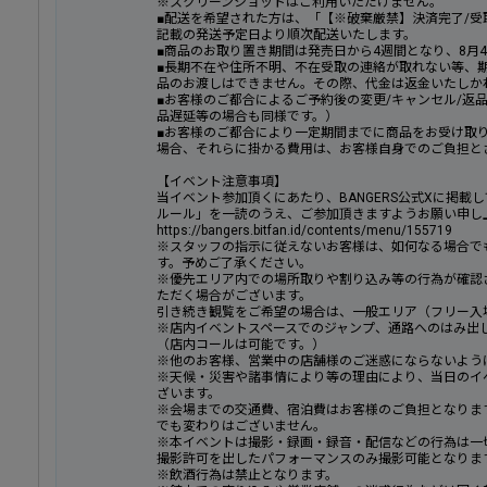
※スクリーンショットはご利用いただけません。
■配送を希望された方は、「【※破棄厳禁】決済完了/
記載の発送予定日より順次配送いたします。
■商品のお取り置き期間は発売日から4週間となり、8月4
■長期不在や住所不明、不在受取の連絡が取れない等、
品のお渡しはできません。その際、代金は返金いたしか
■お客様のご都合によるご予約後の変更/キャンセル/返
品遅延等の場合も同様です。）
■お客様のご都合により一定期間までに商品をお受け取
場合、それらに掛かる費用は、お客様自身でのご負担と
【イベント注意事項】
当イベント参加頂くにあたり、BANGERS公式Xに掲載
ルール」を一読のうえ、ご参加頂きますようお願い申し
https://bangers.bitfan.id/contents/menu/155719
※スタッフの指示に従えないお客様は、如何なる場合で
す。予めご了承ください。
※優先エリア内での場所取りや割り込み等の行為が確認
ただく場合がございます。
引き続き観覧をご希望の場合は、一般エリア（フリー入
※店内イベントスペースでのジャンプ、通路へのはみ出
（店内コールは可能です。）
※他のお客様、営業中の店舗様のご迷惑にならないよう
※天候・災害や諸事情により等の理由により、当日のイ
ざいます。
※会場までの交通費、宿泊費はお客様のご負担となりま
でも変わりはございません。
※本イベントは撮影・録画・録音・配信などの行為は一
撮影許可を出したパフォーマンスのみ撮影可能となりま
※飲酒行為は禁止となります。