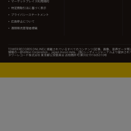
マーケットプレイス利用規約
特定商取引法に基づく表示
プライバシーステートメント
広告停止について
酒類販売管理者標識
TOWER RECORDS ONLINEに掲載されているすべてのコンテンツ(記事、画像、音声デ
情報の一部はRovi Corporation.、japan music data、(株)シーディージャーナルより提供
タワーレコード株式会社 東京都公安委員会 古物商許可 第302191605310号