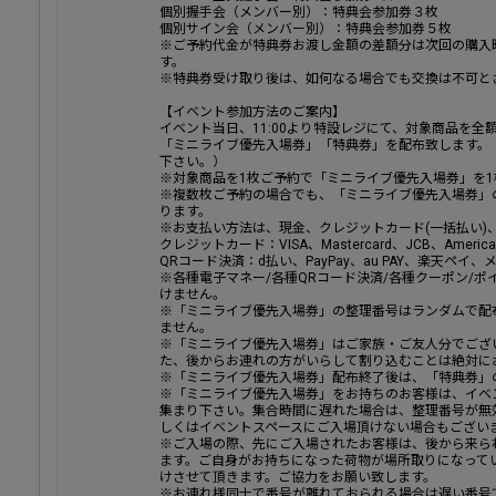
個別握手会（メンバー別）：特典会参加券３枚
個別サイン会（メンバー別）：特典会参加券５枚
※ご予約代金が特典券お渡し金額の差額分は次回の購入
す。
※特典券受け取り後は、如何なる場合でも交換は不可と
【イベント参加方法のご案内】
イベント当日、11:00より特設レジにて、対象商品を
「ミニライブ優先入場券」「特典券」を配布致します。
下さい。）
※対象商品を1枚ご予約で「ミニライブ優先入場券」を1
※複数枚ご予約の場合でも、「ミニライブ優先入場券」
ります。
※お支払い方法は、現金、クレジットカード(一括払い)
クレジットカード：VISA、Mastercard、JCB、American E
QRコード決済：d払い、PayPay、au PAY、楽天ペイ、メルペ
※各種電子マネー/各種QRコード決済/各種クーポン/ポ
けません。
※「ミニライブ優先入場券」の整理番号はランダムで配
ません。
※「ミニライブ優先入場券」はご家族・ご友人分でござ
た、後からお連れの方がいらして割り込むことは絶対に
※「ミニライブ優先入場券」配布終了後は、「特典券」
※「ミニライブ優先入場券」をお持ちのお客様は、イベン
集まり下さい。集合時間に遅れた場合は、整理番号が無
しくはイベントスペースにご入場頂けない場合もござい
※ご入場の際、先にご入場されたお客様は、後から来ら
ます。ご自身がお持ちになった荷物が場所取りになって
けさせて頂きます。ご協力をお願い致します。
※お連れ様同士で番号が離れておられる場合は遅い番号