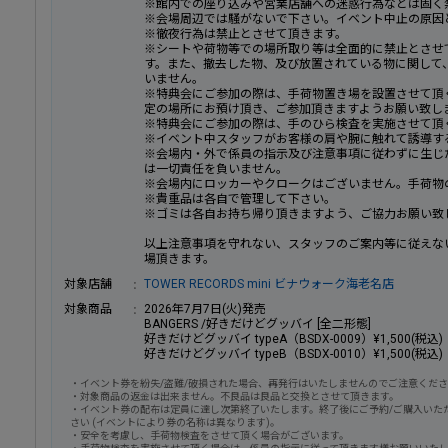
※館内での座り込みや営業店舗への迷惑行為などは固く
※会場周辺では騒がないで下さい。イベント中止の原因
※徹夜行為は禁止とさせて頂きます。
※シートや荷物等での場所取り等は全面的に禁止とさせ
す。また、撤去した物、及び放置されている物に関して
いません。
※特典会にご参加の際は、手荷物置き場を設置させて頂
定の場所にお預け頂き、ご参加頂きますようお願い致し
※特典会にご参加の際は、手のひら検査を実施させて頂
※イベント中スタッフがお客様の肩や腕に触れて誘導す
※会場内・外で係員の指示及び注意事項に従わずに生じ
は一切責任を負いません。
※会場内にロッカーやクロークはございません。手荷物
※貴重品は各自で管理して下さい。
※ゴミは各自お持ち帰り頂きますよう、ご協力お願い致
以上注意事項を守れない、スタッフのご案内等に従えな
場頂きます。
対象店舗
TOWER RECORDS mini ビナウォーク海老名店
対象商品
2026年7月7日(火)発売
BANGERS /好きだけどグッバイ [全二形態]
好きだけどグッバイ typeA（BSDX-0009）¥1,500(税込)
好きだけどグッバイ typeB（BSDX-0010）¥1,500(税込)
・イベント券を紛失/盗難/破損された場合、再発行はいたしませんのでご注意くだ
・対象商品の返金は出来ません。不良品は良品と交換とさせて頂きます。
・イベント券の配布は定員に達し次第終了いたします。終了後にご予約/ご購入いた
さい (イベントにより券の名称は異なります)。
・安全を考慮し、手荷物検査をさせて頂く場合がございます。