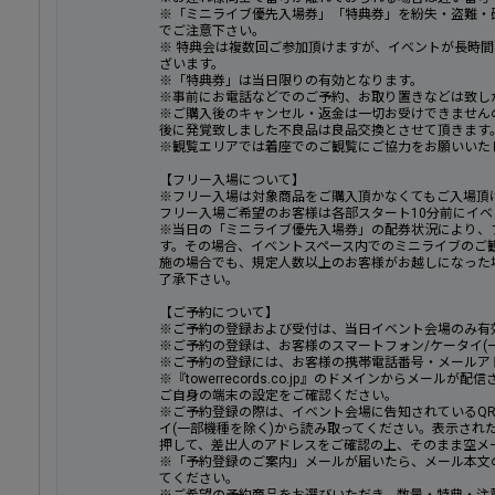
※「ミニライブ優先入場券」「特典券」を紛失・盗難・
でご注意下さい。
※ 特典会は複数回ご参加頂けますが、イベントが長時
ざいます。
※「特典券」は当日限りの有効となります。
※事前にお電話などでのご予約、お取り置きなどは致し
※ご購入後のキャンセル・返金は一切お受けできません
後に発覚致しました不良品は良品交換とさせて頂きます
※観覧エリアでは着座でのご観覧にご協力をお願いいた
【フリー入場について】
※フリー入場は対象商品をご購入頂かなくてもご入場頂
フリー入場ご希望のお客様は各部スタート10分前にイベ
※当日の「ミニライブ優先入場券」の配券状況により、
す。その場合、イベントスペース内でのミニライブのご
施の場合でも、規定人数以上のお客様がお越しになった
了承下さい。
【ご予約について】
※ご予約の登録および受付は、当日イベント会場のみ有
※ご予約の登録は、お客様のスマートフォン/ケータイ(
※ご予約の登録には、お客様の携帯電話番号・メールア
※『towerrecords.co.jp』のドメインからメー
ご自身の端末の設定をご確認ください。
※ご予約登録の際は、イベント会場に告知されているQR
イ(一部機種を除く)から読み取ってください。表示され
押して、差出人のアドレスをご確認の上、そのまま空メ
※「予約登録のご案内」メールが届いたら、メール本文の
てください。