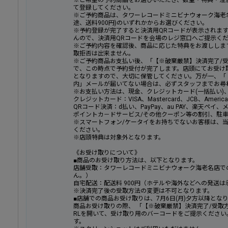
※ご希望の予約商品をお選びいただき、数量・特典・注
て登録してください。
※ご予約商品は、タワーレコードミニビナウォーク海老
途、送料900円)のいずれかからお選びください。
※予約登録が完了すると決済用QRコードが表示されま
んので、決済用QRコードを会場のレジ窓口へご提示く
※ご予約内容を確認後、商品に応じた特典をお渡ししま
取拒否は出来ません。
※ご予約商品お支払い後、「【※破棄厳禁】決済完了/
で、この時点で予約受付が完了します。店頭にてお受け
となりますので、大切に保管してください。万が一、「
内」メールが届いてない場合は、必ずスタッフまでお尋
※お支払い方法は、現金、クレジットカード(一括払い)
クレジットカード：VISA、Mastercard、JCB、American E
QRコード決済：d払い、PayPay、au PAY、楽天ペイ、メルペ
ポイントカ－ドサービス/その他クーポン等の割引、駐
※スマートフォン/ケータイをお持ちでないお客様は、
ください。
※店頭特典は対象外となります。
《お受け取りについて》
■商品のお受け取り方法は、以下となります。
店舗受取：タワーレコードミニビナウォーク海老名店で
ん。）
自宅配送：配送料 900円（ホテルや海外などへの発送
※決済完了後の受取方法の変更は不可となります。
■店舗での商品お受け取りは、7月6日(月)夕方以降とな
商品お受け取りの際、 「【※破棄厳禁】決済完了/受取
RLを開いて、受け取り用のバーコードをご提示くださ
す。