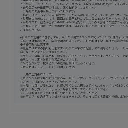
・手荷物検査を実施させて頂く場合は、係員の指示に従って頂きます様お願いいた
・会場内にロッカーやクロークはございません。手荷物の管理は自己責任にてお願
・会場周辺での徹夜等の行為は、固くお断りしております。
・会場内での食事は禁止となっております。
・都合によりイベントの内容変更や中止がある場合がございます。あらかじめご了
・整理券の有無については、画面上の表示と時差が生じることがありますので、詳
・会場内での、他のお客様への寄りかかり行為など、周りのお客様にご迷惑になる
・会場までの交通費・宿泊費等はお客様ご自身のご負担となります。万が一、イベ
ご了承ください。
■日傘のご使用につきましては、当日の会場アナウンスに従っていただけますようお
※熱中症対策のため、日傘の使用は可能ですが、ご利用時は下記「傘使用時の注意
◆傘使用時の注意事項
※観覧エリアでの使用も可能ですが周りのお客様に配慮してご利用ください。「傘
惑にならないようにご注意ください。
※ライブ中は傘（日傘含む）の使用は禁止とさせていただきます。ライブスタート
会場によって案内が異なる場合がございます。
※傘を振り回す・投げるなどの危険行為はお止めください。
※雨天時はレインコートをご利用ください。
【熱中症対策について】
※本イベントは夏場の開催となる為、帽子、タオル、冷却ハンディーファンの持参
など熱中症対策をとった上でご参加ください。
※参加中に気分が優れない、体調が悪くなった際はお近くのスタッフまでお知らせ
見受けられる方がいらっしゃった場合もスタッフにお知らせください。
※ご参加時はくれぐれも無理をなさらぬようご注意ください。
※有事の際、応急処置はさせていただきますが、その後に関する責任や補償は主催