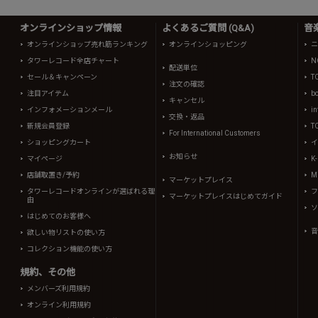
オンラインショップ情報
よくあるご質問 (Q&A)
音
オンラインショップ売れ筋ランキング
オンラインショッピング
ニ
タワーレコード全店チャート
N
配送単位
セール＆キャンペーン
T
注文の確認
注目アイテム
b
キャンセル
インフォメーションメール
in
交換・返品
新規会員登録
T
For International Customers
ショッピングカート
イ
お知らせ
マイページ
K
店舗取置き/予約
Mi
マーケットプレイス
タワーレコードオンラインが選ばれる理
フ
マーケットプレイスはじめてガイド
由
ソ
はじめてのお客様へ
音
欲しい物リストの使い方
コレクション機能の使い方
規約、その他
メンバーズ利用規約
オンライン利用規約