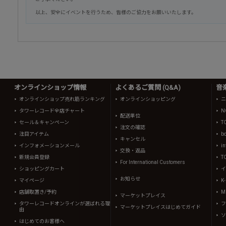
以上、安全にイベントを行うため、皆様のご協力をお願いいたします。
オンラインショップ情報
よくあるご質問 (Q&A)
音
オンラインショップ売れ筋ランキング
オンラインショッピング
ニ
タワーレコード全店チャート
N
配送単位
セール＆キャンペーン
T
注文の確認
注目アイテム
b
キャンセル
インフォメーションメール
in
交換・返品
新規会員登録
T
For International Customers
ショッピングカート
イ
お知らせ
マイページ
K
店舗取置き/予約
Mi
マーケットプレイス
タワーレコードオンラインが選ばれる理
フ
マーケットプレイスはじめてガイド
由
ソ
はじめてのお客様へ