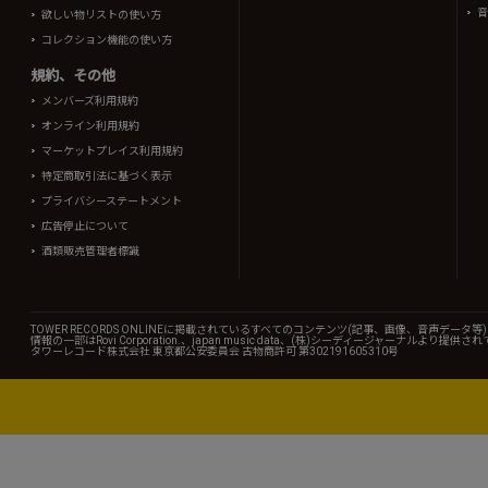
音
欲しい物リストの使い方
コレクション機能の使い方
規約、その他
メンバーズ利用規約
オンライン利用規約
マーケットプレイス利用規約
特定商取引法に基づく表示
プライバシーステートメント
広告停止について
酒類販売管理者標識
TOWER RECORDS ONLINEに掲載されているすべてのコンテンツ(記事、画像、音声デ
情報の一部はRovi Corporation.、japan music data、(株)シーディージャーナルより提供
タワーレコード株式会社 東京都公安委員会 古物商許可 第302191605310号