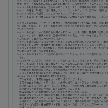
※アーティスト都合や天候の影響により、イベント内容・開始時間・参加メンバー
ます。また、その際の商品の返金等にも対応いたしかねますので、予めご了承くだ
※イベント対象商品の返品・返金はお断りします。また、不良商品は良品との交換
※イベント運営の時間は十分に確保させていただいておりますが、万が一、時間内
れなかった場合の保証等はいたしかねますのでご了承ください。
※イベント会場内外で発生した事故・盗難等には主催者・会場・出演者は一切責任
す。
※イベント開催時、ビデオ・ビデオカメラ・携帯電話などでの録音、録画、撮影は
す。発見した場合、データをその場で消去させていただきます。撮影しているとみ
ていただきます。
※イベント参加のための徹夜行為は固くお断りいたします。夜間、警備員が巡回し
できません。また、警察・会場に苦情が寄せられた場合、イベントを中止させてい
※ゴミは必ずご自身でお持ち帰りください。
※イベント運営の妨げとなる行為をされますと会場より退場していただきます。最
※会場までの交通費・宿泊費等はお客様のご負担となりますのでご了承ください。
※イベント会場のスペースの関係上、大きいお荷物は事前にコインロッカー等にお
ではお荷物のお預かりはできません。
※イベント当日はスタッフの指示に必ず従ってください。スタッフの指示に従って
います。
※以上を守れない方がいた場合、イベントを中止することがあります。予めご了承
※イベントに関するお問い合わせは各イベント会場にご連絡いただきますようお願
・イベント券を紛失/盗難/破損された場合、再発行はいたしませんのでご注意くだ
・対象商品の返金は出来ません。不良品は良品と交換とさせて頂きます。
・イベント券の配布は定員に達し次第終了いたします。終了後にご予約/ご購入いた
さい (イベントにより券の名称は異なります)。
・安全を考慮し、手荷物検査をさせて頂く場合がございます。
・手荷物検査を実施させて頂く場合は、係員の指示に従って頂きます様お願いいた
・会場内にロッカーやクロークはございません。手荷物の管理は自己責任にてお願
・会場周辺での徹夜等の行為は、固くお断りしております。
・水分補給以外での飲食物の持ち込み禁止とさせていただきます。
・都合によりイベントの内容変更や中止がある場合がございます。あらかじめご了
・整理券の有無については、画面上の表示と時差が生じることがありますので、詳
・会場内での、他のお客様への寄りかかり行為など、周りのお客様にご迷惑になる
・会場までの交通費・宿泊費等はお客様ご自身のご負担となります。万が一、イベ
ご了承ください。