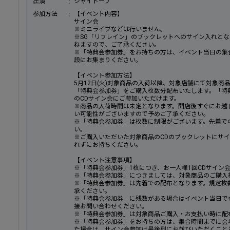
出演
シャイトープ
参加方法
【イベント内容】
サイン会
※ミニライブなどは行いません。
※SG「リフレイン」のブックレットへのサイン入れと
ねますので、ご了承ください。
※「特典会参加券」をお持ちの方は、イベント当日の集合時
段にお集まりください。
【イベント参加方法】
5月12日(火)対象商品の入荷以降、対象店舗にて対象
「特典会参加券」をご購入枚数分配布いたします。「特
のCDサイン会にご参加いただけます。
※商品の入荷時間は未定となります。開店後すぐにお越
い可能性がございますので予めご了承ください。
※「特典会参加券」は枚数に制限がございます。先着で
い。
※ご購入いただいた対象商品のCDのブックレットにサイ
れずにお持ちください。
【イベント注意事項】
※「特典会参加券」1枚につき、お一人様1回CDサイン
※「特典会参加券」につきましては、対象商品のご購⼊
※「特典会参加券」は先着での配布となります。規定枚
承ください。
※「特典会参加券」に残数がある場合はイベント当日で
接お問い合わせください。
※「特典会参加券」は対象商品ご購入・お支払い時に配
※「特典会参加券」をお持ちの方は、集合時間までに会
た場合は、サイン会参加は最後列にお並びいただくこと