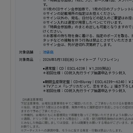
※「特典会参加券」1枚につき、お一人様1回、メンバ
す。
※1枚のCDサイン会参加券で、1枚のCDのブックレッ
※サインの記載場所の指定はお控えください。
※サイン以外の、宛名、日付などの記入のご要望はお控
※サイン入れは運営が用意したペンにて行います。
※「特典会参加券」のまとめ出しも可能となりますので
けください。
※お客様の持ち物を身に着ける、指定のポーズを取る、
タッチなどの接触を伴う行為は禁止とさせていただきま
※サイン会は、列が途切れ次第終了します。
対象店舗
池袋店
対象商品
2026年5月13日(水) シャイトープ「リフレイン」
●通常盤｜CD｜ESCL-6238｜￥1,200(税込)
＊初回仕様：CD封入先行ライブ抽選申込チラシ封入
●期間生産限定盤｜CD+Blu-ray｜ESCL-6239～6240｜￥2,
＊TVアニメ『レプリカだって、恋をする。』描き下ろし絵柄
＊初回仕様：CD封入先行ライブ抽選申込チラシ封入
【共通注意事項】
下記注意事項、会場別注意事項を全てご確認いただき、ご了承をいただけるお客様
※当日、体温が37.5度以上のお客様、発熱や咳など風邪症状や息苦しさなどの症
ますので予めご了承ください。
※待機列、会場内ともにお客様同士で距離を取ってご参加いただきますようお願い
※酒類、ドリンク類（ペットボトル等含む）、火気・銃刀類等危険物のお持ち込み
とみなした物品に関しましては没収、または廃棄をお願いする場合がございます。
お断りします。
※アーティストへの誹謗中傷、モラルに反する発言・行動は禁止いたします。