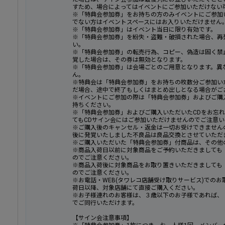
すため、場合によってはイベントにご参加いただけない
※「特典会参加券」をお持ちの⽅のみイベントにご参加
でない方はイベントスペースにはお入りいただけません
※「特典会参加券」はイベント当⽇に限り有効です。
※「特典会参加券」を紛失・盗難・破損された場合、再
い。
※「特典会参加券」の転売行為、コピー、偽造は固く禁
覚した場合は、その券は無効となります。
※「特典会参加券」は会場ごとのご用意となります。異
ん。
※特典会は「特典会参加券」をお持ちの枚数分ご参加い
だ場合、途中で終了もしくはまとめ出しとなる場合がご
※イベントにご参加の際は「特典会参加券」およびご購
持ちください。
※「特典会参加券」およびご購入いただいたCDをお忘
てもCDサイン会にはご参加いただけませんのでご注意
※ご購⼊後のキャンセル・返⾦は⼀切お受けできません
後に発覚いたしました不良品は良品交換とさせていただ
※ご購入いただいた「特典会参加券」付商品は、その他
※商品入荷日以前に対象商品をご予約いただきましても
のでご注意ください。
※商品入荷後に対象商品をお取り置きいただきましても
のでご注意ください。
※お電話・WEB(タワレコ店舗受け取りサービス)での
荷日以降、対象店舗にて直接ご購入ください。
※お子様連れのお客様は、３歳以下のお子様であれば、
でご同行いただけます。
【サイン会注意事項】