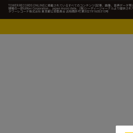
TOWER RECORDS ONLINEに掲載されているすべてのコンテンツ(記事、画像、音声デ
情報の一部はRovi Corporation.、japan music data、(株)シーディージャーナルより提供
タワーレコード株式会社 東京都公安委員会 古物商許可 第302191605310号