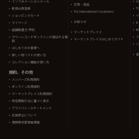
インフォメーションメール
in
交換・返品
新規会員登録
T
For International Customers
ショッピングカート
イ
お知らせ
マイページ
K
店舗取置き/予約
Mi
マーケットプレイス
タワーレコードオンラインが選ばれる理
フ
マーケットプレイスはじめてガイド
由
ソ
はじめてのお客様へ
音
欲しい物リストの使い方
コレクション機能の使い方
規約、その他
メンバーズ利用規約
オンライン利用規約
マーケットプレイス利用規約
特定商取引法に基づく表示
プライバシーステートメント
広告停止について
酒類販売管理者標識