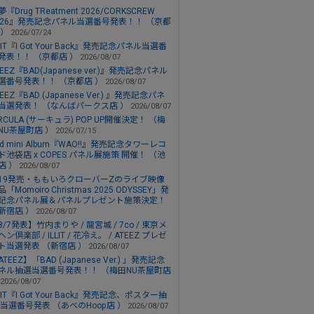
『Drug TReatment 2026/CORKSCREW
026』発売記念パネル当選番号発表！！ （京都
 ）
2026/07/24
LLIT『I Got Your Back』発売記念パネル当選番
発表！！ （京都店 ）
2026/08/07
TEEZ『BAD(Japanese ver.)』発売記念パネル
選番号発表！！ （京都店 ）
2026/08/07
TEEZ『BAD (Japanese Ver.) 』発売記念パネ
当選発表！ （なんばパークス店 ）
2026/08/07
IRCULA (サーキュラ) POP UP開催決定！ （梅
NU茶屋町店 ）
2026/07/15
nd mini Album『WAO!!』発売記念タワーレコ
ド池袋店 x COPES パネル展施策 開催！ （池
店 ）
2026/08/07
/19発売・ももいろクローバーZのライブ映像
「Momoiro Christmas 2025 ODYSSEY」発
記念パネル展＆パネルプレゼント施策決定！
新宿店 ）
2026/08/07
8/7発表】竹内まりや / 龍宮城 / 7co / 東京メ
ヘン倶楽部 / ILLIT / 花冷え。 / ATEEZ プレゼ
ト当選発表 （新宿店 ）
2026/08/07
ATEEZ】「BAD (Japanese Ver.) 」発売記念
ネル抽選当選番号発表！！ （梅田NU茶屋町店
2026/08/07
LLIT『I Got Your Back』発売記念、ポスター抽
 当選番号発表 （あべのHoop店 ）
2026/08/07