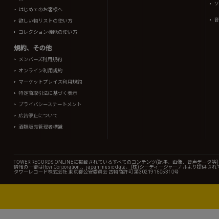
ソ
はじめてのお客様へ
音
欲しい物リストの使い方
コレクション機能の使い方
規約、その他
メンバーズ利用規約
オンライン利用規約
マーケットプレイス利用規約
特定商取引法に基づく表示
プライバシーステートメント
広告停止について
酒類販売管理者標識
TOWER RECORDS ONLINEに掲載されているすべてのコンテンツ(記事、画像、音声デ
情報の一部はRovi Corporation.、japan music data、(株)シーディージャーナルより提供
タワーレコード株式会社 東京都公安委員会 古物商許可 第302191605310号