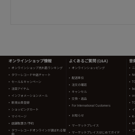
オンラインショップ情報
よくあるご質問 (Q&A)
音
オンラインショップ売れ筋ランキング
オンラインショッピング
ニ
タワーレコード全店チャート
N
配送単位
セール＆キャンペーン
T
注文の確認
注目アイテム
b
キャンセル
インフォメーションメール
in
交換・返品
新規会員登録
T
For International Customers
ショッピングカート
イ
お知らせ
マイページ
K
店舗取置き/予約
Mi
マーケットプレイス
タワーレコードオンラインが選ばれる理
フ
マーケットプレイスはじめてガイド
由