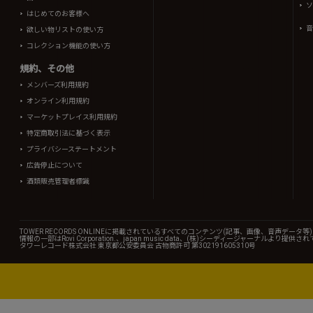
ソ
はじめてのお客様へ
音
欲しい物リストの使い方
コレクション機能の使い方
規約、その他
メンバーズ利用規約
オンライン利用規約
マーケットプレイス利用規約
特定商取引法に基づく表示
プライバシーステートメント
広告停止について
酒類販売管理者標識
TOWER RECORDS ONLINEに掲載されているすべてのコンテンツ(記事、画像、音声デ
情報の一部はRovi Corporation.、japan music data、(株)シーディージャーナルより提供
タワーレコード株式会社 東京都公安委員会 古物商許可 第302191605310号