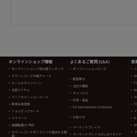
オンラインショップ情報
よくあるご質問 (Q&A)
音
オンラインショップ売れ筋ランキング
オンラインショッピング
ニ
タワーレコード全店チャート
N
配送単位
セール＆キャンペーン
T
注文の確認
注目アイテム
b
キャンセル
インフォメーションメール
in
交換・返品
新規会員登録
T
For International Customers
ショッピングカート
イ
お知らせ
マイページ
K
店舗取置き/予約
Mi
マーケットプレイス
タワーレコードオンラインが選ばれる理
フ
マーケットプレイスはじめてガイド
由