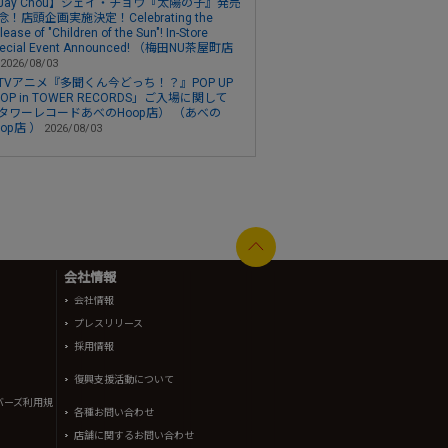
Jay Chou】ジェイ・チョウ『太陽の子』発売
念！店頭企画実施決定！Celebrating the
lease of "Children of the Sun"! In-Store
ecial Event Announced! （梅田NU茶屋町店
2026/08/03
TVアニメ『多聞くん今どっち！？』POP UP
HOP in TOWER RECORDS」ご入場に関して
タワーレコードあべのHoop店） （あべの
oop店 ）
2026/08/03
会社情報
会社情報
プレスリリース
採用情報
復興支援活動について
バーズ利用規
各種お問い合わせ
店舗に関するお問い合わせ