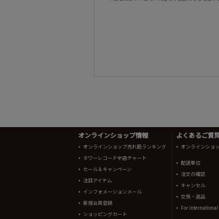
オンラインショップ情報
よくあるご質問 
オンラインショップ売れ筋ランキング
オンラインショ
タワーレコード全店チャート
配送単位
セール＆キャンペーン
注文の確認
注目アイテム
キャンセル
インフォメーションメール
交換・返品
新規会員登録
For Internationa
ショッピングカート