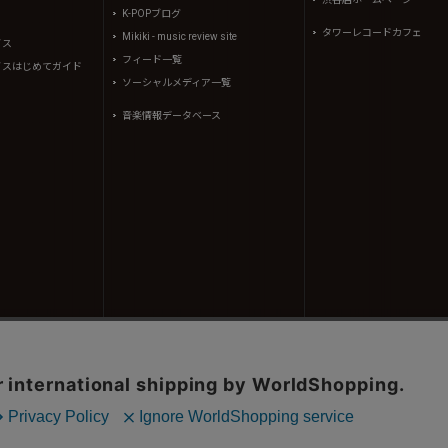
K-POPブログ
タワーレコードカフェ
Mikiki - music review site
イス
フィード一覧
イスはじめてガイド
ソーシャルメディア一覧
音楽情報データベース
コンテンツ(記事、画像、音声データ等)はタワーレコード株式会社の承諾なしに無断転載することはできませ
、(株)シーディージャーナルより提供されています。
605310号