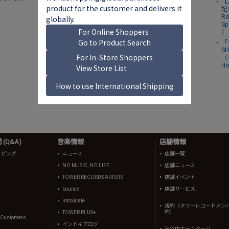
【
記
Re
Sp
）
「
S
（
H
(Q&A)
音楽情報
店舗情報
ッピング
ニュース
店舗一覧
NO MUSIC, NO LIFE.
店舗ニュース
TOWER RECORDS ARTISTS
店舗イベント
bounce
店舗サービス
intoxicate
規約（タワーレコードメン
約）
TOWER PLUS+
l Customers
イントキブログ
渋谷店ホームページ