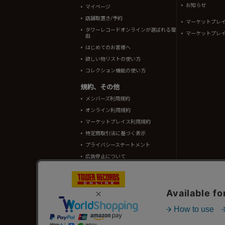
お知らせ
マイページ
店舗取置き/予約
マーケットプレ
タワーレコードオンラインが選ばれる理
マーケットプレ
由
はじめてのお客様へ
欲しい物リストの使い方
コレクション機能の使い方
規約、その他
メンバーズ利用規約
オンライン利用規約
マーケットプレイス利用規約
特定商取引法に基づく表示
プライバシーステートメント
広告停止について
酒類販売管理者標識
TOWER RECORDS ONLINEに掲載されているすべての
情報の一部はRovi Corporation.、japan music data
タワーレコード株式会社 東京都公安委員会 古物商許可 第302191