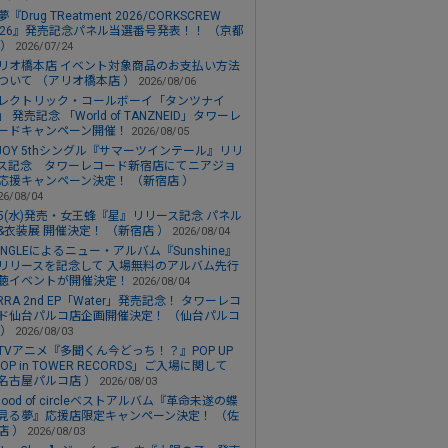
『Drug TReatment 2026/CORKSCREW
026』発売記念パネル当選番号発表！！ （京都
 ）
2026/07/24
リオ橋本店 イベント対象商品のお支払い方法
ついて （アリオ橋本店 ）
2026/08/06
レクトリック・コールボーイ「タンツナイ
」 発売記念 「World of TANZNEID」タワーレ
ードキャンペーン開催！
2026/08/05
JOY 5thシングル『サマーツインテール』リリ
ス記念 タワーレコード新宿店にてニアジョ
応援キャンペーン決定！ （新宿店 ）
26/08/04
/5(水)発売・女王蜂『星』リリース記念 パネル
&衣装展 開催決定！ （新宿店 ）
2026/08/04
UNGLEによるニュー・アルバム『Sunshine』
リリースを記念して 入場無料のアルバム先行
聴イベントが開催決定！
2026/08/04
IRRA 2nd EP「Water」発売記念！ タワーレコ
ド仙台パルコ店企画開催決定！ （仙台パルコ
 ）
2026/08/03
TVアニメ『多聞くん今どっち！？』POP UP
HOP in TOWER RECORDS」ご入場に関して
名古屋パルコ店 ）
2026/08/03
 flood of circleベストアルバム『革命未遂の蝶
見る夢』応援店限定キャンペーン決定！ （佐
店 ）
2026/08/03