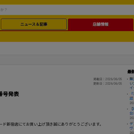
ニュース＆記事
店舗情報
最
舞
掲載日：2026/06/05
い
更新日：2026/06/05
イ
番号発表
『
認
20
【
台
20
デ
ード新宿店にてお買い上げ頂き誠にありがとうございます。
ヴ
20