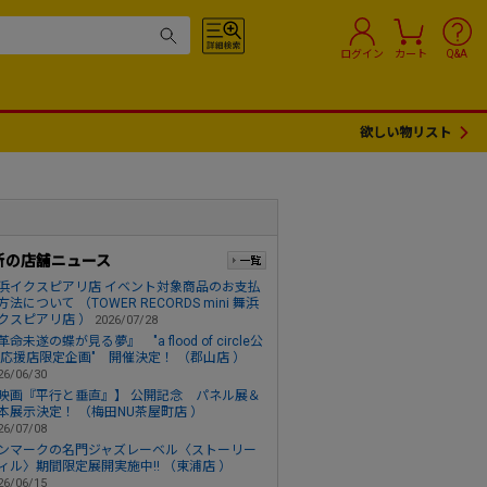
ログイン
カート
Q&A
欲しい物リスト
新の店舗ニュース
浜イクスピアリ店 イベント対象商品のお支払
方法について （TOWER RECORDS mini 舞浜
クスピアリ店 ）
2026/07/28
革命未遂の蝶が見る夢』 "a flood of circle公
 応援店限定企画" 開催決定！ （郡山店 ）
26/06/30
映画『平行と垂直』】 公開記念 パネル展＆
本展示決定！ （梅田NU茶屋町店 ）
26/07/08
ンマークの名門ジャズレーベル〈ストーリー
ィル〉期間限定展開実施中!! （東浦店 ）
26/06/15