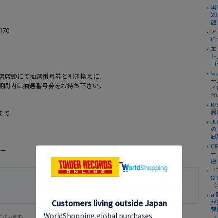
黒夢
2
店
 170
ア
に
エ
ト
コ
≒
店店頭にて抽選番号券と引き換えに、
ー
期間内に抽選番号券をお持ち下さい。
イ
20
8
展
)まで
J
の
試
C
ター
ー
店
「
S
（
a
が
賀
ございます。