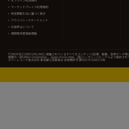
オンライン利用規約
マーケットプレイス利用規約
特定商取引法に基づく表示
プライバシーステートメント
広告停止について
酒類販売管理者標識
TOWER RECORDS ONLINEに掲載されているすべてのコンテンツ(記事、画像、音声デ
情報の一部はRovi Corporation.、japan music data、(株)シーディージャーナルより提供
タワーレコード株式会社 東京都公安委員会 古物商許可 第302191605310号