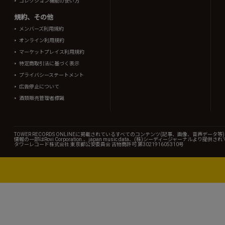
コレクション機能の使い方
規約、その他
メンバーズ利用規約
オンライン利用規約
マーケットプレイス利用規約
特定商取引法に基づく表示
プライバシーステートメント
広告停止について
酒類販売管理者標識
TOWER RECORDS ONLINEに掲載されているすべてのコンテンツ(記事、画像、音声デ
情報の一部はRovi Corporation.、japan music data、(株)シーディージャーナルより提供
タワーレコード株式会社 東京都公安委員会 古物商許可 第302191605310号