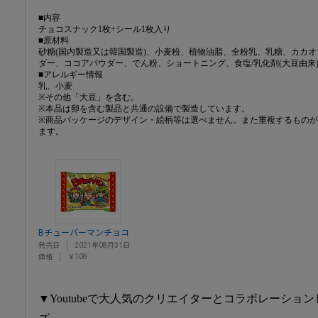
■内容
チョコスナック1枚+シール1枚入り
■原材料
砂糖(国内製造又は韓国製造)、小麦粉、植物油脂、全粉乳、乳糖、カカ
ダー、ココアパウダー、でん粉、ショートニング、食塩/乳化剤(大豆由来
■アレルギー情報
乳、小麦
※その他「大豆」を含む。
※本品は卵を含む製品と共通の設備で製造しています。
※商品パッケージのデザイン・絵柄等は選べません。また重複するもの
ます。
Bチューバーマンチョコ
発売日
2021年08月31日
価格
￥108
▼Youtubeで大人気のクリエイターとコラボレーショ