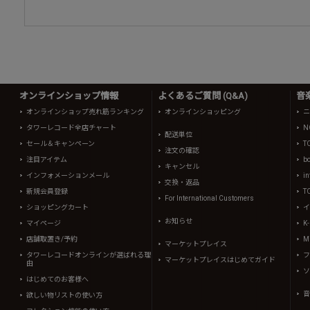
オンラインショップ情報
よくあるご質問 (Q&A)
音
オンラインショップ売れ筋ランキング
オンラインショッピング
ニ
タワーレコード全店チャート
N
配送単位
セール＆キャンペーン
T
注文の確認
注目アイテム
b
キャンセル
インフォメーションメール
in
交換・返品
新規会員登録
T
For International Customers
ショッピングカート
イ
お知らせ
マイページ
K
店舗取置き/予約
Mi
マーケットプレイス
タワーレコードオンラインが選ばれる理
フ
マーケットプレイスはじめてガイド
由
ソ
はじめてのお客様へ
音
欲しい物リストの使い方