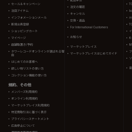
配送単位
セール＆キャンペーン
T
注文の確認
注目アイテム
b
キャンセル
インフォメーションメール
in
交換・返品
新規会員登録
T
For International Customers
ショッピングカート
イ
お知らせ
マイページ
K
店舗取置き/予約
Mi
マーケットプレイス
タワーレコードオンラインが選ばれる理
フ
マーケットプレイスはじめてガイド
由
ソ
はじめてのお客様へ
音
欲しい物リストの使い方
コレクション機能の使い方
規約、その他
メンバーズ利用規約
オンライン利用規約
マーケットプレイス利用規約
特定商取引法に基づく表示
プライバシーステートメント
広告停止について