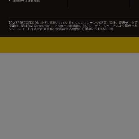
酒類販売管理者標識
TOWER RECORDS ONLINEに掲載されているすべてのコンテンツ(記事、画像、音声デ
情報の一部はRovi Corporation.、japan music data、(株)シーディージャーナルより提供
タワーレコード株式会社 東京都公安委員会 古物商許可 第302191605310号