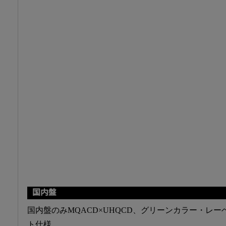
国内盤
国内盤のみMQACD×UHQCD、グリーンカラー・レー
ト仕様