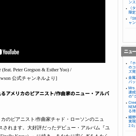
ンス
〈タ
限定
「S
ャン
「ホ
のコ
er (feat. Peter Gregson & Esther Yoo) /
ズ発
 Lawson 公式チャンネルより]
金属
バッ
Mr
達成し
るアメリカのピアニスト/作曲家のニュー・アルバ
の“
Cre
NE
る待
細野
カのピアニスト/作曲家チャド・ローソンのニュ
実現。
2.
リースされます。大好評だったデビュー・アルバム『ユ