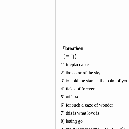
『breathe』
【曲目】
1) irreplaceable
2) the color of the sky
3) to hold the stars in the palm of yo
4) fields of forever
5) with you
6) for such a gaze of wonder
7) this is what love is
8) letting go